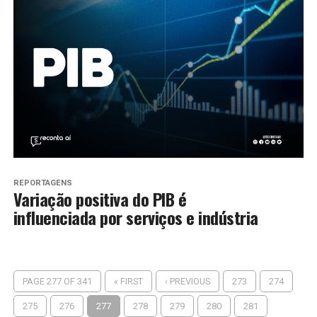
REPORTAGENS
Variação positiva do PIB é
influenciada por serviços e indústria
PAGE 277 OF 341
« FIRST
‹ PREVIOUS
273
274
275
276
277
278
279
280
281