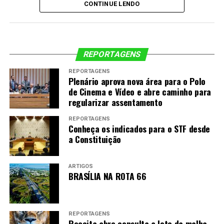
CONTINUE LENDO
Para conferir o calendário completo, as regras
atualizadas e outras informações oficiais sobre as
Eleições 2026, consulte a
página oficial das Eleições
2026 do TSE
e o
Calendário Eleitoral
.
REPORTAGENS
REPORTAGENS
Plenário aprova nova área para o Polo
de Cinema e Vídeo e abre caminho para
regularizar assentamento
REPORTAGENS
Conheça os indicados para o STF desde
a Constituição
ARTIGOS
BRASÍLIA NA ROTA 66
“Os nossos filmes, na maioria das vezes, não
vinham sendo curados, não vinham sendo sequer
falados”, afirma Edileuza Penha, coautora da
REPORTAGENS
Receita abre consulta a lote da malha