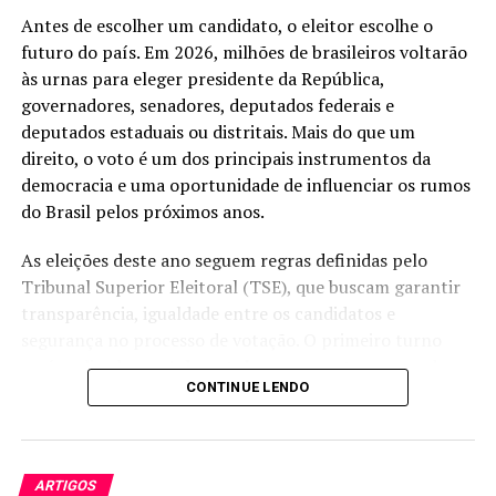
realizado por mulheres.
Antes de escolher um candidato, o eleitor escolhe o
futuro do país. Em 2026, milhões de brasileiros voltarão
às urnas para eleger presidente da República,
governadores, senadores, deputados federais e
Já a interpretação contemporânea de um diálogo
deputados estaduais ou distritais. Mais do que um
de Platão, feita por Gabriele Cornelli, concorre
direito, o voto é um dos principais instrumentos da
na área de Tradução. O protagonismo dos jovens
democracia e uma oportunidade de influenciar os rumos
diante das mudanças climáticas é o eixo central
do Brasil pelos próximos anos.
do livro organizado por Elimar Pinheiro do
Nascimento e Alfredo Pena-Vega, finalista no
As eleições deste ano seguem regras definidas pelo
grupo das Ciências Agrárias e Ciências
Tribunal Superior Eleitoral (TSE), que buscam garantir
Ambientais.
transparência, igualdade entre os candidatos e
segurança no processo de votação. O primeiro turno
será realizado em
4 de outubro
, enquanto o segundo
CONTINUE LENDO
turno, caso necessário para presidente e governadores,
Os autores concordam que, para além de seus
ocorrerá em
25 de outubro
. A campanha eleitoral
trabalhos individuais, as indicações valorizam os
oficial começa em
16 de agosto
, quando passam a ser
temas, as equipes e os espaços de pesquisa que
permitidas as propagandas e os atos de campanha
permeiam a produção das obras.
ARTIGOS