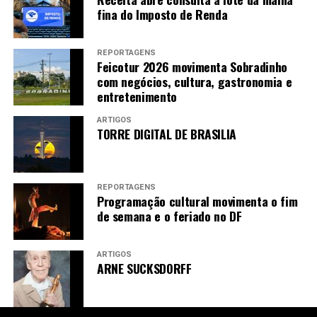
obra
Cinema negro no feminino: afetos e
fina do Imposto de Renda
pertencimentos
além das telas.
Foto: Arquivo
pessoal
REPORTAGENS
Feicotur 2026 movimenta Sobradinho
com negócios, cultura, gastronomia e
MULHERES PROTAGONISTAS –
Organizada
entretenimento
por Edileuza Penha e Ceiça Ferreira, a
coletânea
Cinema negro no feminino: afetos e
ARTIGOS
TORRE DIGITAL DE BRASILIA
pertencimentos
além das telas
reúne pessoas
negras, em sua maioria, para destacar narrativas
e intersecções entre gênero, raça e os processos
do “fazer cinema”.
REPORTAGENS
Programação cultural movimenta o fim
de semana e o feriado no DF
Para Penha, a obra incorpora aos campos da
ARTIGOS
comunicação, do audiovisual e das artes as
ARNE SUCKSDORFF
experiências de mulheres negras em espaços
historicamente marcados pela predominância