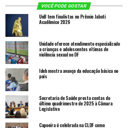
A SEGUIR
Cambuís colorem de amarelo a capital federal
VOCÊ PODE GOSTAR
UnB tem finalistas no Prêmio Jabuti
NÃO PERCA
Brasília, há 36 anos Patrimônio Mundial pela Unesco
Acadêmico 2026
Unidade oferece atendimento especializado
a crianças e adolescentes vítimas de
violência sexual no DF
Ideb mostra avanço da educação básica no
país
Secretaria de Saúde presta contas do
último quadrimestre de 2025 à Câmara
Legislativa
Capoeira é celebrada na CLDF como