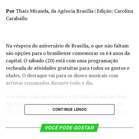
Por
Thaís Miranda, da Agência Brasília | Edição: Carolina
Caraballo
Na véspera do aniversário de Brasília, o que não faltam
são opções para o brasiliense comemorar os 64 anos da
capital. O sábado (20) está com uma programação
recheada de atividades gratuitas para todos os gostos e
idades. O destaque vai para os shows musicais com
artistas renomados durante todo o dia.
A atração mais aguardada é o DJ Alok. Ao som de
Hear
Me Now
e
Fuego
, o 4º melhor DJ do mundo promete
CONTINUE LENDO
uma apresentação histórica na capital federal. O show
será em uma estrutura em formato de pirâmide, com
direito a participações especiais e lançamento do novo
VOCÊ PODE GOSTAR
álbum do artista. A apresentação está marcada a partir