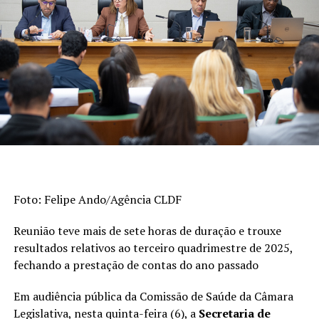
portuguesa e matemática no Sistema de Avaliação da
Educação Básica (Saeb) e as taxas de aprovação apuradas
pelo Censo Escolar. Os indicadores são divulgados a cada
dois anos. A escala do Ideb varia de 0 a 10.
>> Veja abaixo os indicadores do
ensino fundamental
De 2023 a 2025, o índice dos anos iniciais do
ensino fundamental (1º ao 5º ano) passou de 6
Foto: Felipe Ando/Agência CLDF
para 6,3, superando a meta (6). Em 2005, era
3,8.
Reunião teve mais de sete horas de duração e trouxe
Esta foi a etapa da educação básica que
resultados relativos ao terceiro quadrimestre de 2025,
registrou o avanço mais expressivo na série
fechando a prestação de contas do ano passado
histórica de 20 anos.
Em audiência pública da Comissão de Saúde da Câmara
Quando considerados os anos finais do ensino
Legislativa, nesta quinta-feira (6), a
Secretaria de
fundamental (6º ao 9º ano), o desempenho