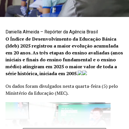
Como denunciar
A denúncia é uma das principais formas de interromper
Reportagem – Maria Neves
situações de violência e garantir proteção às vítimas. Os
Edição – Ana Chalub
canais disponíveis são:
Daniella Almeida – Repórter da Agência Brasil
Fonte: Agência Câmara de Notícias
O Índice de Desenvolvimento da Educação Básica
Cisdeca – Disque 125: atendimento gratuito, de
(Ideb) 2025 registrou a maior evolução acumulada
segunda a sexta-feira, das 8h às 18h, com
em 20 anos. As três etapas do ensino avaliadas (anos
TÓPICOS RELACIONADOS:
atendimento 24 horas aos finais de semana e
iniciais e finais do ensino fundamental e o ensino
A SEGUIR
feriados;
médio) atingiram em 2025 o maior valor de toda a
Festival Urgente promove dois dias de samba e
diversidade cultural em Brasília
série histórica, iniciada em 2005.
Disque 100: atendimento gratuito, 24 horas por dia,
todos os dias da semana;
NÃO PERCA
Os dados foram divulgados nesta quarta-feira (5) pelo
Câmara Legislativa dá posse a 120 novos servidores
Centro Integrado 18 de Maio: (61) 2244-1512 e
Ministério da Educação (MEC).
(61) 2244-1513.