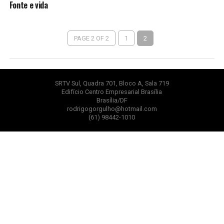
Fonte e vida
PAGE 2 OF 2
1
2
SRTV Sul, Quadra 701, Bloco A, Sala 719
Edifício Centro Empresarial Brasília
Brasília/DF
rodrigogorgulho@hotmail.com
(61) 98442-1010