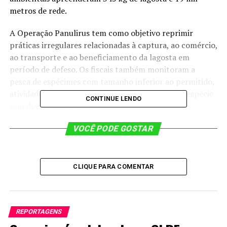
metros de rede.
A Operação Panulirus tem como objetivo reprimir
práticas irregulares relacionadas à captura, ao comércio,
ao transporte e ao beneficiamento da lagosta em
período de defeso. Os fiscais também monitoram a
pesca de espécimes com tamanho inferior ao permitido,
atividades realizadas sem autorização e o uso da espécie
CONTINUE LENDO
sem documentação de origem.
Foram vistoriadas embarcações, empresas pesqueiras,
VOCÊ PODE GOSTAR
comerciantes informais, estabelecimentos do ramo
hoteleiro e restaurantes.
CLIQUE PARA COMENTAR
O pescado apreendido foi doado para entidades
assistenciais.
Nessa etapa da Operação Panulirus, a equipe de
REPORTAGENS
fiscalização usou pela primeira vez Embarcação de