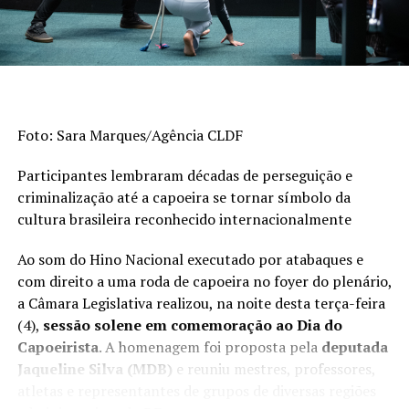
Informações obtidas durante a operação seguem em
análise e poderão gerar novos autos de infração.
Assessoria de Comunicação do Ibama
imprensa@ibama.gov.br
61 3316-1015
Foto: Sara Marques/Agência CLDF
Participantes lembraram décadas de perseguição e
TÓPICOS RELACIONADOS:
criminalização até a capoeira se tornar símbolo da
A SEGUIR
cultura brasileira reconhecido internacionalmente
Com juros baixos e acompanhamento do negócio,
Prospera transforma vidas
Ao som do Hino Nacional executado por atabaques e
NÃO PERCA
com direito a uma roda de capoeira no foyer do plenário,
Ministério lança programa para enfrentar violência
a Câmara Legislativa realizou, na noite desta terça-feira
sexual no Marajó
(4),
sessão solene em comemoração ao Dia do
Capoeirista
. A homenagem foi proposta pela
deputada
Jaqueline Silva (MDB)
e reuniu mestres, professores,
atletas e representantes de grupos de diversas regiões