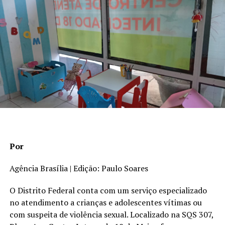
avançar no reconhecimento institucional da atividade e
defendeu sua inclusão no currículo da rede pública de
ensino. “Não vou aceitar que outros estados tenham a
capoeira dentro das salas de aula de suas escolas
públicas como matéria curricular e o Distrito Federal
não faça o mesmo. Vamos trabalhar para avançar nessa
pauta”, declarou.
Por
Agência Brasília | Edição: Paulo Soares
O Distrito Federal conta com um serviço especializado
no atendimento a crianças e adolescentes vítimas ou
com suspeita de violência sexual. Localizado na SQS 307,