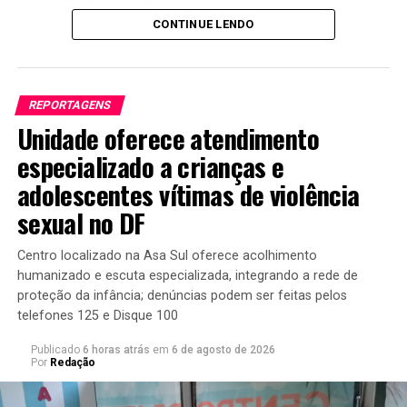
administrativas do DF.
CONTINUE LENDO
Durante a cerimônia, autoridades e capoeiristas
destacaram a importância da prática como ferramenta
de inclusão social, educação e preservação da cultura
REPORTAGENS
brasileira. Também defenderam políticas públicas
Unidade oferece atendimento
voltadas ao fortalecimento dos projetos sociais
desenvolvidos pelos grupos e à ampliação da presença
especializado a crianças e
da capoeira nas escolas públicas.
adolescentes vítimas de violência
sexual no DF
Em seu pronunciamento de abertura, Jaqueline Silva
ressaltou o papel dos capoeiristas na formação de
crianças e jovens. “Não há uma cidade sequer que eu
Centro localizado na Asa Sul oferece acolhimento
humanizado e escuta especializada, integrando a rede de
visite no Distrito Federal que não tenha projetos de
proteção da infância; denúncias podem ser feitas pelos
capoeira. Quando a gente fala de capoeira, não estamos
telefones 125 e Disque 100
falando apenas de um esporte. Estamos falando de uma
ferramenta que tem transformado e salvado vidas”,
Publicado
6 horas atrás
em
6 de agosto de 2026
Por
Redação
afirmou.
A parlamentar também destacou a necessidade de