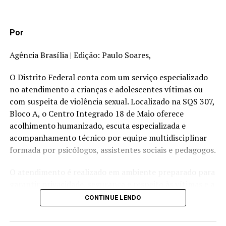
Vítimas de violência doméstica contam com ampla rede
de apoio no DF
Por
Agência Brasília | Edição: Paulo Soares,
O Distrito Federal conta com um serviço especializado
no atendimento a crianças e adolescentes vítimas ou
com suspeita de violência sexual. Localizado na SQS 307,
Bloco A, o Centro Integrado 18 de Maio oferece
acolhimento humanizado, escuta especializada e
acompanhamento técnico por equipe multidisciplinar
formada por psicólogos, assistentes sociais e pedagogos.
O atendimento é realizado em ambiente preparado para
garantir privacidade, segurança e respeito às vítimas e a
seus familiares. Um dos principais diferenciais do serviço
CONTINUE LENDO
é a escuta especializada, procedimento previsto na Lei
nº 13.431/2017, que busca evitar a revitimização de