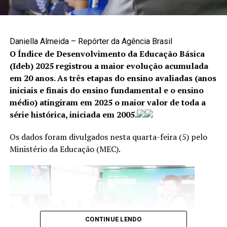
A denúncia é uma das principais formas de interromper
situações de violência e garantir proteção às vítimas. Os
canais disponíveis são:
Daniella Almeida – Repórter da Agência Brasil
O Índice de Desenvolvimento da Educação Básica
Cisdeca – Disque 125: atendimento gratuito, de
(Ideb) 2025 registrou a maior evolução acumulada
segunda a sexta-feira, das 8h às 18h, com
em 20 anos. As três etapas do ensino avaliadas (anos
atendimento 24 horas aos finais de semana e
iniciais e finais do ensino fundamental e o ensino
feriados;
médio) atingiram em 2025 o maior valor de toda a
série histórica, iniciada em 2005.
Disque 100: atendimento gratuito, 24 horas por dia,
todos os dias da semana;
Os dados foram divulgados nesta quarta-feira (5) pelo
Centro Integrado 18 de Maio: (61) 2244-1512 e
Ministério da Educação (MEC).
(61) 2244-1513.
CONTINUE LENDO