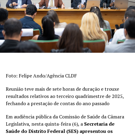
Educação Básica (Saeb) e as taxas de aprovação apuradas
pelo Censo Escolar. Os indicadores são divulgados a cada
dois anos. A escala do Ideb varia de 0 a 10.
>> Veja abaixo os indicadores do
ensino fundamental
De 2023 a 2025, o índice dos anos iniciais do
ensino fundamental (1º ao 5º ano) passou de 6
Foto: Felipe Ando/Agência CLDF
para 6,3, superando a meta (6). Em 2005, era
3,8.
Reunião teve mais de sete horas de duração e trouxe
Esta foi a etapa da educação básica que
resultados relativos ao terceiro quadrimestre de 2025,
registrou o avanço mais expressivo na série
fechando a prestação de contas do ano passado
histórica de 20 anos.
Em audiência pública da Comissão de Saúde da Câmara
Quando considerados os anos finais do ensino
Legislativa, nesta quinta-feira (6), a
Secretaria de
fundamental (6º ao 9º ano), o desempenho
Saúde do Distrito Federal (SES) apresentou os
subiu de 5 para 5,3, mas ficou abaixo da meta