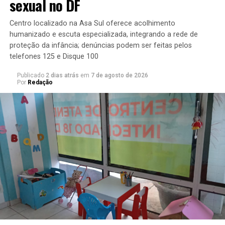
sexual no DF
Do total de espécies avaliadas no Salve, mais de cinco
Centro localizado na Asa Sul oferece acolhimento
mil e quinhentas possuem ficha publicada e mais de
humanizado e escuta especializada, integrando a rede de
1200 estão em alguma categoria de ameaça. A
proteção da infância; denúncias podem ser feitas pelos
telefones 125 e Disque 100
plataforma pode ser acessada no
endereço:
salve.icmbio.gov.br
.
Publicado
2 dias atrás
em
7 de agosto de 2026
Por
Redação
Edição: Jacson Segundo/Edgard Matsuki
ebc
TÓPICOS RELACIONADOS:
A SEGUIR
GDF promove ações educativas contra o tráfico de
pessoas
NÃO PERCA