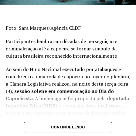
até as 5h de segunda-feira (28), quando os carros
voltarão a transitar nas três faixas da estrutura.
Desenhada por Oscar Niemeyer e construída em 1976, a
Foto: Sara Marques/Agência CLDF
Ponte Honestino Guimarães está em obras desde o
segundo semestre de 2021. O investimento de R$ 13,7
Participantes lembraram décadas de perseguição e
milhões prevê o reforço das estruturas, a modernização
criminalização até a capoeira se tornar símbolo da
da iluminação e a reforma das passarelas, além da
cultura brasileira reconhecido internacionalmente
construção de outra passagem para pedestres sob a
ponte, na cabeceira localizada no Lago Sul.
Ao som do Hino Nacional executado por atabaques e
com direito a uma roda de capoeira no foyer do plenário,
Entenda
a Câmara Legislativa realizou, na noite desta terça-feira
(4),
sessão solene em comemoração ao Dia do
→ 22 de agosto: liberação da faixa central e interdição
Capoeirista
. A homenagem foi proposta pela
deputada
da faixa lateral direita, sentido Plano Piloto-Lago Sul;
Jaqueline Silva (MDB)
e reuniu mestres, professores,
→ 25 de agosto: 20h – interdição total da ponte para os
atletas e representantes de grupos de diversas regiões
serviços de fresagem, recapeamento asfáltico,
administrativas do DF.
demarcações de faixas horizontais e instalação de
CONTINUE LENDO
tachões;
Durante a cerimônia, autoridades e capoeiristas