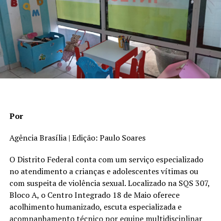
ensino. “Não vou aceitar que outros estados tenham a
capoeira dentro das salas de aula de suas escolas
públicas como matéria curricular e o Distrito Federal
não faça o mesmo. Vamos trabalhar para avançar nessa
pauta”, declarou.
Por
Agência Brasília | Edição: Paulo Soares
O Distrito Federal conta com um serviço especializado
no atendimento a crianças e adolescentes vítimas ou
com suspeita de violência sexual. Localizado na SQS 307,
Bloco A, o Centro Integrado 18 de Maio oferece
acolhimento humanizado, escuta especializada e
acompanhamento técnico por equipe multidisciplinar