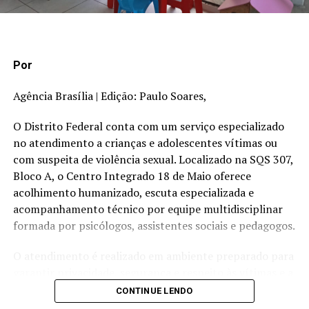
Serviço:
Série em comemoração aos 100 anos de nascimento do
Por
escritor Fernando Sabino
Agência Brasília | Edição: Paulo Soares,
Estreia:
12 de outubro na TV Câmara Distrital, às
23h20, com transmissão os canais 9.3 (aberto), 11 da
O Distrito Federal conta com um serviço especializado
NET/Claro e 09 da Vivo.
no atendimento a crianças e adolescentes vítimas ou
com suspeita de violência sexual. Localizado na SQS 307,
Agência CLDF
Bloco A, o Centro Integrado 18 de Maio oferece
acolhimento humanizado, escuta especializada e
acompanhamento técnico por equipe multidisciplinar
formada por psicólogos, assistentes sociais e pedagogos.
O atendimento é realizado em ambiente preparado para
TÓPICOS RELACIONADOS:
garantir privacidade, segurança e respeito às vítimas e a
seus familiares. Um dos principais diferenciais do serviço
A SEGUIR
CONTINUE LENDO
Chega a Brasília primeiro avião trazendo brasileiros de
é a escuta especializada, procedimento previsto na Lei