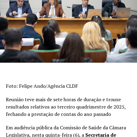
portuguesa e matemática no Sistema de Avaliação da
Educação Básica (Saeb) e as taxas de aprovação apuradas
pelo Censo Escolar. Os indicadores são divulgados a cada
dois anos. A escala do Ideb varia de 0 a 10.
>> Veja abaixo os indicadores do
ensino fundamental
De 2023 a 2025, o índice dos anos iniciais do
ensino fundamental (1º ao 5º ano) passou de 6
Foto: Felipe Ando/Agência CLDF
para 6,3, superando a meta (6). Em 2005, era
3,8.
Reunião teve mais de sete horas de duração e trouxe
Esta foi a etapa da educação básica que
resultados relativos ao terceiro quadrimestre de 2025,
registrou o avanço mais expressivo na série
fechando a prestação de contas do ano passado
histórica de 20 anos.
Em audiência pública da Comissão de Saúde da Câmara
Quando considerados os anos finais do ensino
Legislativa, nesta quinta-feira (6), a
Secretaria de
fundamental (6º ao 9º ano), o desempenho