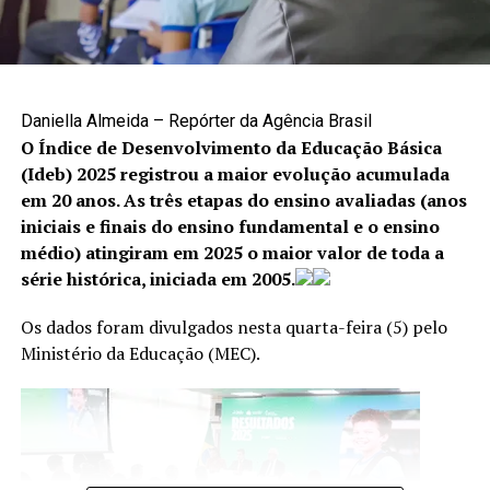
Como denunciar
A denúncia é uma das principais formas de interromper
situações de violência e garantir proteção às vítimas. Os
canais disponíveis são:
Daniella Almeida – Repórter da Agência Brasil
O Índice de Desenvolvimento da Educação Básica
Cisdeca – Disque 125: atendimento gratuito, de
(Ideb) 2025 registrou a maior evolução acumulada
segunda a sexta-feira, das 8h às 18h, com
em 20 anos. As três etapas do ensino avaliadas (anos
atendimento 24 horas aos finais de semana e
iniciais e finais do ensino fundamental e o ensino
feriados;
médio) atingiram em 2025 o maior valor de toda a
série histórica, iniciada em 2005.
Disque 100: atendimento gratuito, 24 horas por dia,
todos os dias da semana;
Os dados foram divulgados nesta quarta-feira (5) pelo
Centro Integrado 18 de Maio: (61) 2244-1512 e
Ministério da Educação (MEC).
(61) 2244-1513.