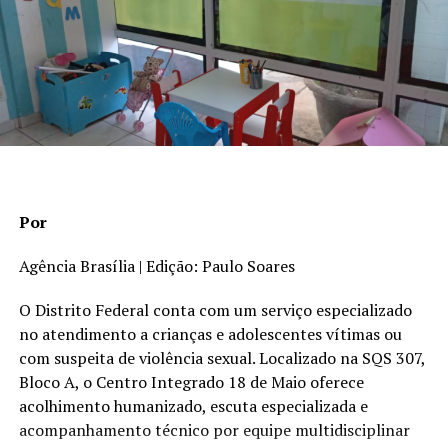
ensino. “Não vou aceitar que outros estados tenham a
capoeira dentro das salas de aula de suas escolas
públicas como matéria curricular e o Distrito Federal
não faça o mesmo. Vamos trabalhar para avançar nessa
pauta”, declarou.
Por
Agência Brasília | Edição: Paulo Soares
O Distrito Federal conta com um serviço especializado
no atendimento a crianças e adolescentes vítimas ou
com suspeita de violência sexual. Localizado na SQS 307,
Bloco A, o Centro Integrado 18 de Maio oferece
acolhimento humanizado, escuta especializada e
acompanhamento técnico por equipe multidisciplinar