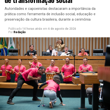
obras. Por lá, você pode assistir às apostas da equipe de
curadoria para a grande premiação estadunidense deste
Autoridades e capoeiristas destacaram a importância da
ano, o Oscar 2024.
prática como ferramenta de inclusão social, educação e
preservação da cultura brasileira, durante a cerimônia
Publicado
14 horas atrás
em
6 de agosto de 2026
Por
Redação