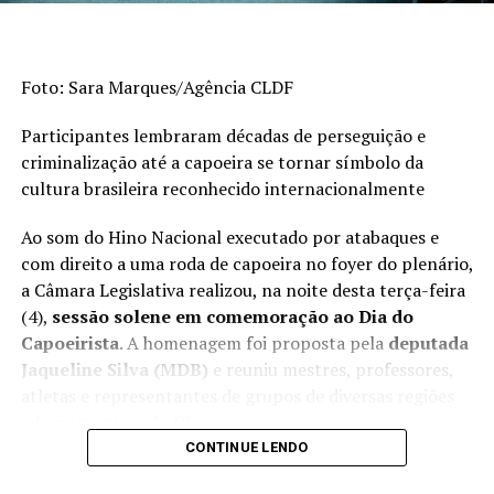
Foto: Sara Marques/Agência CLDF
Participantes lembraram décadas de perseguição e
criminalização até a capoeira se tornar símbolo da
cultura brasileira reconhecido internacionalmente
Arte: Divulgação
Ao som do Hino Nacional executado por atabaques e
Para a criançada, ainda estão rolando as atividades
com direito a uma roda de capoeira no foyer do plenário,
gratuitas no
Museu de Arte de Brasília (MAB)
. No sábado
a Câmara Legislativa realizou, na noite desta terça-feira
e no domingo, a programação contempla oficinas de
(4),
sessão solene em comemoração ao Dia do
jogos teatrais e de câmara escura, contação de histórias
Capoeirista
. A homenagem foi proposta pela
deputada
e visita mediada. As atividades são para todas as idades.
Jaqueline Silva (MDB)
e reuniu mestres, professores,
atletas e representantes de grupos de diversas regiões
Já para quem tem interesse em se aprofundar nos
administrativas do DF.
estudos, neste fim de semana ocorre o workshop
CONTINUE LENDO
Mulheres Incríveis, que conta com apoio da Secretaria
Durante a cerimônia, autoridades e capoeiristas
de Cultura e Economia Criativa (Secec-DF). O objetivo do