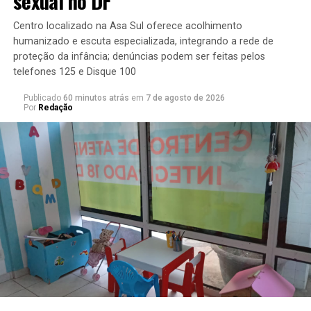
sexual no DF
serão fornecidas a terceiros somente por meio de ordem
judicial. Em suma, o Ministério Público quer ter maior
Centro localizado na Asa Sul oferece acolhimento
acesso a esses dados.
humanizado e escuta especializada, integrando a rede de
proteção da infância; denúncias podem ser feitas pelos
O julgamento da ADI começou em 2021, no plenário
telefones 125 e Disque 100
virtual, mas acabou suspenso por um pedido de vista
Publicado
60 minutos atrás
em
7 de agosto de 2026
(mais tempo de análise) feito pelo ministro Alexandre de
Por
Redação
Moraes, do Supremo Tribunal Federal. Desde então, o
caso entrou e saiu da pauta do plenário diversas vezes,
sem nunca ser chamado a julgamento.
Edição: Kleber Sampaio
ebc