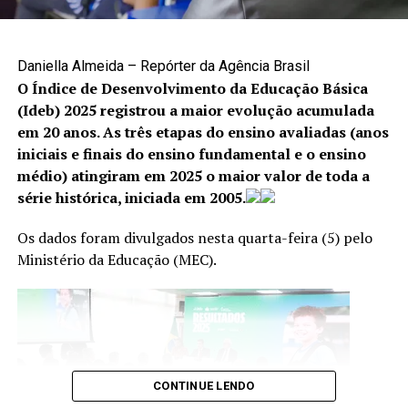
A denúncia é uma das principais formas de interromper
situações de violência e garantir proteção às vítimas. Os
canais disponíveis são:
Daniella Almeida – Repórter da Agência Brasil
O Índice de Desenvolvimento da Educação Básica
Cisdeca – Disque 125: atendimento gratuito, de
(Ideb) 2025 registrou a maior evolução acumulada
segunda a sexta-feira, das 8h às 18h, com
em 20 anos. As três etapas do ensino avaliadas (anos
atendimento 24 horas aos finais de semana e
iniciais e finais do ensino fundamental e o ensino
feriados;
médio) atingiram em 2025 o maior valor de toda a
série histórica, iniciada em 2005.
Disque 100: atendimento gratuito, 24 horas por dia,
todos os dias da semana;
Os dados foram divulgados nesta quarta-feira (5) pelo
Centro Integrado 18 de Maio: (61) 2244-1512 e
Ministério da Educação (MEC).
(61) 2244-1513.
CONTINUE LENDO