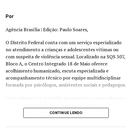
TÓPICOS RELACIONADOS:
A SEGUIR
CLDF é iluminada de lilás para conscientizar sobre o
Por
combate à violência contra a mulher
Agência Brasília | Edição: Paulo Soares,
NÃO PERCA
O Dia dos Pais está chegando e precisamos falar sobre
O Distrito Federal conta com um serviço especializado
paternidade ativa!
no atendimento a crianças e adolescentes vítimas ou
com suspeita de violência sexual. Localizado na SQS 307,
Bloco A, o Centro Integrado 18 de Maio oferece
acolhimento humanizado, escuta especializada e
acompanhamento técnico por equipe multidisciplinar
formada por psicólogos, assistentes sociais e pedagogos.
O atendimento é realizado em ambiente preparado para
garantir privacidade, segurança e respeito às vítimas e a
seus familiares. Um dos principais diferenciais do serviço
CONTINUE LENDO
é a escuta especializada, procedimento previsto na Lei
nº 13.431/2017, que busca evitar a revitimização de