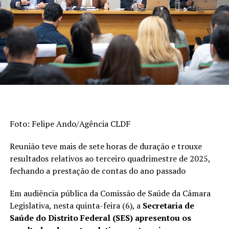
Educação Básica (Saeb) e as taxas de aprovação apuradas
pelo Censo Escolar. Os indicadores são divulgados a cada
dois anos. A escala do Ideb varia de 0 a 10.
>> Veja abaixo os indicadores do
ensino fundamental
De 2023 a 2025, o índice dos anos iniciais do
ensino fundamental (1º ao 5º ano) passou de 6
Foto: Felipe Ando/Agência CLDF
para 6,3, superando a meta (6). Em 2005, era
3,8.
Reunião teve mais de sete horas de duração e trouxe
Esta foi a etapa da educação básica que
resultados relativos ao terceiro quadrimestre de 2025,
registrou o avanço mais expressivo na série
fechando a prestação de contas do ano passado
histórica de 20 anos.
Em audiência pública da Comissão de Saúde da Câmara
Quando considerados os anos finais do ensino
Legislativa, nesta quinta-feira (6), a
Secretaria de
fundamental (6º ao 9º ano), o desempenho
Saúde do Distrito Federal (SES) apresentou os
subiu de 5 para 5,3, mas ficou abaixo da meta