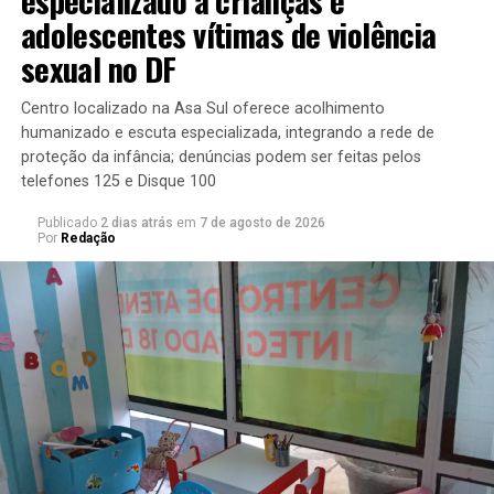
adolescentes vítimas de violência
TÓPICOS RELACIONADOS:
sexual no DF
A SEGUIR
Câmara, Senado e partidos recorrem contra suspensão
de emendas impositivas; STF rejeita recurso
Centro localizado na Asa Sul oferece acolhimento
humanizado e escuta especializada, integrando a rede de
NÃO PERCA
Fim de semana tem mostra de cinema francês, encontro
proteção da infância; denúncias podem ser feitas pelos
de leitores e muita música
telefones 125 e Disque 100
Publicado
2 dias atrás
em
7 de agosto de 2026
Por
Redação