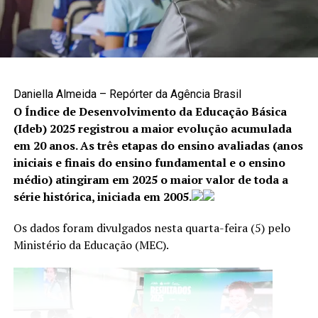
Como denunciar
A denúncia é uma das principais formas de interromper
situações de violência e garantir proteção às vítimas. Os
canais disponíveis são:
Daniella Almeida – Repórter da Agência Brasil
O Índice de Desenvolvimento da Educação Básica
Cisdeca – Disque 125: atendimento gratuito, de
(Ideb) 2025 registrou a maior evolução acumulada
segunda a sexta-feira, das 8h às 18h, com
em 20 anos. As três etapas do ensino avaliadas (anos
atendimento 24 horas aos finais de semana e
iniciais e finais do ensino fundamental e o ensino
feriados;
médio) atingiram em 2025 o maior valor de toda a
série histórica, iniciada em 2005.
Disque 100: atendimento gratuito, 24 horas por dia,
todos os dias da semana;
Os dados foram divulgados nesta quarta-feira (5) pelo
Centro Integrado 18 de Maio: (61) 2244-1512 e
Ministério da Educação (MEC).
(61) 2244-1513.