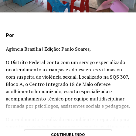
Por
Agência Brasília | Edição: Paulo Soares,
O Distrito Federal conta com um serviço especializado
no atendimento a crianças e adolescentes vítimas ou
com suspeita de violência sexual. Localizado na SQS 307,
Bloco A, o Centro Integrado 18 de Maio oferece
acolhimento humanizado, escuta especializada e
acompanhamento técnico por equipe multidisciplinar
formada por psicólogos, assistentes sociais e pedagogos.
O atendimento é realizado em ambiente preparado para
garantir privacidade, segurança e respeito às vítimas e a
seus familiares. Um dos principais diferenciais do serviço
CONTINUE LENDO