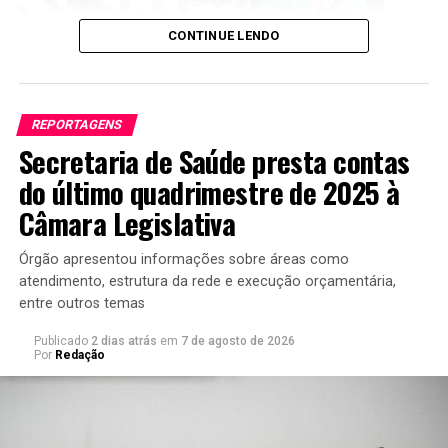
CONTINUE LENDO
REPORTAGENS
Secretaria de Saúde presta contas
Ministério da Educação divulga Ideb 2025.
Foto: Luís
do último quadrimestre de 2025 à
Fortes/MEC
Câmara Legislativa
Para o ministro da Educação, Leonardo Barchini, a
melhora dos indicadores é resultado de mais estudantes
Órgão apresentou informações sobre áreas como
atendimento, estrutura da rede e execução orçamentária,
na escola, menos reprovações e ganhos de
entre outros temas
aprendizagem dos alunos.
Publicado
2 dias atrás
em
7 de agosto de 2026
“Após 20 anos, a escola brasileira conseguiu ao mesmo
Por
Redação
tempo melhorar o acesso; melhorar a trajetória desses
estudantes, melhorando o fluxo desses estudantes; e
melhorar a proficiência”, disse.