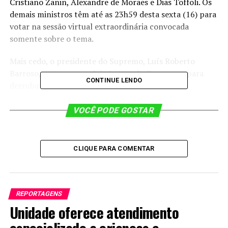
Cristiano Zanin, Alexandre de Moraes e Dias Toffoli. Os
demais ministros têm até as 23h59 desta sexta (16) para
votar na sessão virtual extraordinária convocada
somente sobre o tema.
Mais cedo, o presidente do Supremo, Luís Roberto
Barroso, negou um pedido feito pelo Congresso para
CONTINUE LENDO
derrubar por conta própria as liminares de Dino,
alegando que a interferência da presidência da Corte só
se justificaria em circunstância “excepcionalíssima”, o
VOCÊ PODE GOSTAR
que não seria o caso.
(Reportagem em atualização)
CLIQUE PARA COMENTAR
Edição: Valéria Aguiar
ebc
REPORTAGENS
Unidade oferece atendimento
especializado a crianças e