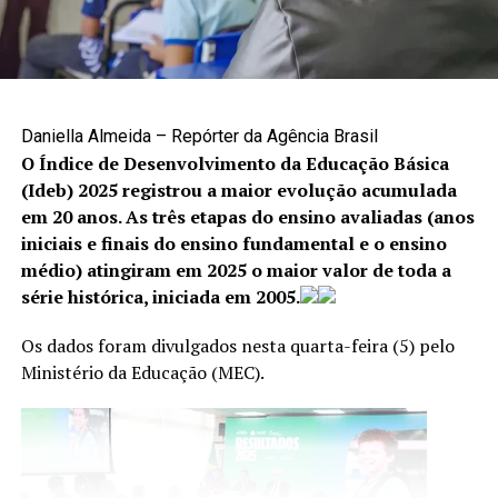
Como denunciar
A denúncia é uma das principais formas de interromper
situações de violência e garantir proteção às vítimas. Os
canais disponíveis são:
Daniella Almeida – Repórter da Agência Brasil
O Índice de Desenvolvimento da Educação Básica
Cisdeca – Disque 125: atendimento gratuito, de
(Ideb) 2025 registrou a maior evolução acumulada
segunda a sexta-feira, das 8h às 18h, com
em 20 anos. As três etapas do ensino avaliadas (anos
atendimento 24 horas aos finais de semana e
iniciais e finais do ensino fundamental e o ensino
feriados;
médio) atingiram em 2025 o maior valor de toda a
série histórica, iniciada em 2005.
Disque 100: atendimento gratuito, 24 horas por dia,
todos os dias da semana;
Os dados foram divulgados nesta quarta-feira (5) pelo
Centro Integrado 18 de Maio: (61) 2244-1512 e
Ministério da Educação (MEC).
(61) 2244-1513.