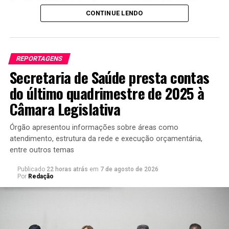
CONTINUE LENDO
REPORTAGENS
Secretaria de Saúde presta contas
Ministério da Educação divulga Ideb 2025.
Foto: Luís
do último quadrimestre de 2025 à
Fortes/MEC
Câmara Legislativa
Para o ministro da Educação, Leonardo Barchini, a
melhora dos indicadores é resultado de mais estudantes
Órgão apresentou informações sobre áreas como
atendimento, estrutura da rede e execução orçamentária,
na escola, menos reprovações e ganhos de
entre outros temas
aprendizagem dos alunos.
Publicado
22 horas atrás
em
7 de agosto de 2026
“Após 20 anos, a escola brasileira conseguiu ao mesmo
Por
Redação
tempo melhorar o acesso; melhorar a trajetória desses
estudantes, melhorando o fluxo desses estudantes; e
melhorar a proficiência”, disse.