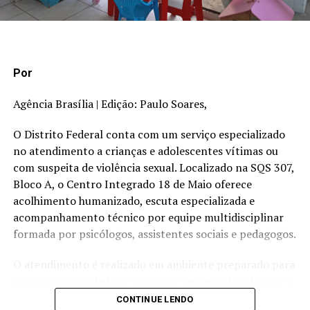
citação da Agência Senado)
Fonte: Agência Senado
Por
Agência Brasília | Edição: Paulo Soares,
O Distrito Federal conta com um serviço especializado
TÓPICOS RELACIONADOS:
no atendimento a crianças e adolescentes vítimas ou
A SEGUIR
com suspeita de violência sexual. Localizado na SQS 307,
Natação: 7 brasileiros se classificam às finais da
Bloco A, o Centro Integrado 18 de Maio oferece
Paralimpíada
acolhimento humanizado, escuta especializada e
NÃO PERCA
acompanhamento técnico por equipe multidisciplinar
Comissão de Transporte aprova instalação de câmeras
formada por psicólogos, assistentes sociais e pedagogos.
em todas as faixas de pedestres
O atendimento é realizado em ambiente preparado para
garantir privacidade, segurança e respeito às vítimas e a
seus familiares. Um dos principais diferenciais do serviço
CONTINUE LENDO