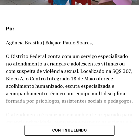
Agência Senado (Reprodução autorizada mediante
citação da Agência Senado)
Por
Fonte: Agência Senado
Agência Brasília | Edição: Paulo Soares,
TÓPICOS RELACIONADOS:
O Distrito Federal conta com um serviço especializado
A SEGUIR
no atendimento a crianças e adolescentes vítimas ou
Brasil discute estratégias para melhorar educação para
com suspeita de violência sexual. Localizado na SQS 307,
a adolescência
Bloco A, o Centro Integrado 18 de Maio oferece
NÃO PERCA
acolhimento humanizado, escuta especializada e
CLDF aprova crédito de R$ 16 milhões na Lei
acompanhamento técnico por equipe multidisciplinar
Orçamentária para o setor de turismo
formada por psicólogos, assistentes sociais e pedagogos.
O atendimento é realizado em ambiente preparado para
garantir privacidade, segurança e respeito às vítimas e a
seus familiares. Um dos principais diferenciais do serviço
CONTINUE LENDO
é a escuta especializada, procedimento previsto na Lei