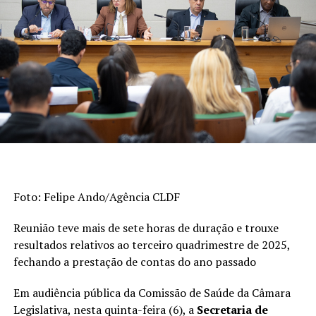
portuguesa e matemática no Sistema de Avaliação da
Educação Básica (Saeb) e as taxas de aprovação apuradas
pelo Censo Escolar. Os indicadores são divulgados a cada
dois anos. A escala do Ideb varia de 0 a 10.
>> Veja abaixo os indicadores do
ensino fundamental
De 2023 a 2025, o índice dos anos iniciais do
ensino fundamental (1º ao 5º ano) passou de 6
Foto: Felipe Ando/Agência CLDF
para 6,3, superando a meta (6). Em 2005, era
3,8.
Reunião teve mais de sete horas de duração e trouxe
Esta foi a etapa da educação básica que
resultados relativos ao terceiro quadrimestre de 2025,
registrou o avanço mais expressivo na série
fechando a prestação de contas do ano passado
histórica de 20 anos.
Em audiência pública da Comissão de Saúde da Câmara
Quando considerados os anos finais do ensino
Legislativa, nesta quinta-feira (6), a
Secretaria de
fundamental (6º ao 9º ano), o desempenho