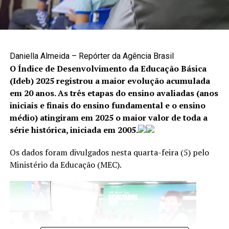
Como denunciar
A denúncia é uma das principais formas de interromper
situações de violência e garantir proteção às vítimas. Os
canais disponíveis são:
Daniella Almeida – Repórter da Agência Brasil
O Índice de Desenvolvimento da Educação Básica
Cisdeca – Disque 125: atendimento gratuito, de
(Ideb) 2025 registrou a maior evolução acumulada
segunda a sexta-feira, das 8h às 18h, com
em 20 anos. As três etapas do ensino avaliadas (anos
atendimento 24 horas aos finais de semana e
iniciais e finais do ensino fundamental e o ensino
feriados;
médio) atingiram em 2025 o maior valor de toda a
série histórica, iniciada em 2005.
Disque 100: atendimento gratuito, 24 horas por dia,
todos os dias da semana;
Os dados foram divulgados nesta quarta-feira (5) pelo
Centro Integrado 18 de Maio: (61) 2244-1512 e
Ministério da Educação (MEC).
(61) 2244-1513.