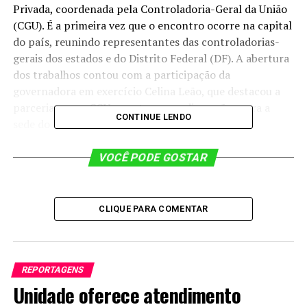
Privada, coordenada pela Controladoria-Geral da União
(CGU). É a primeira vez que o encontro ocorre na capital
do país, reunindo representantes das controladorias-
gerais dos estados e do Distrito Federal (DF). A abertura
dos trabalhos contou com a participação da
governadora em exercício Celina Leão, que destacou a
parceria com a CGU para trazer as discussões para a
CONTINUE LENDO
sede do Executivo local.
“Essa é uma agenda que o nosso governo preza muito. O
VOCÊ PODE GOSTAR
combate à corrupção é um tema importantíssimo, e
estamos discutindo assuntos relevantes sobre essa
temática. É uma honra o Governo do Distrito Federal,
CLIQUE PARA COMENTAR
por ser a capital da República, receber representantes
das controladorias dos estados justamente para
discutirmos juntos em que ponto estamos e aonde
queremos chegar, analisando quais foram os avanços que
REPORTAGENS
conseguimos e quais são as melhores práticas para
Unidade oferece atendimento
acabar com a corrupção.”