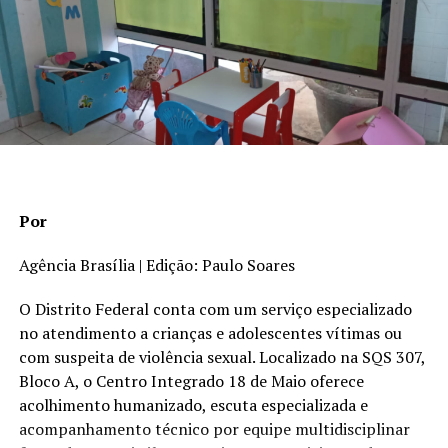
ensino. “Não vou aceitar que outros estados tenham a
capoeira dentro das salas de aula de suas escolas
públicas como matéria curricular e o Distrito Federal
não faça o mesmo. Vamos trabalhar para avançar nessa
pauta”, declarou.
Por
Agência Brasília | Edição: Paulo Soares
O Distrito Federal conta com um serviço especializado
no atendimento a crianças e adolescentes vítimas ou
com suspeita de violência sexual. Localizado na SQS 307,
Bloco A, o Centro Integrado 18 de Maio oferece
acolhimento humanizado, escuta especializada e
acompanhamento técnico por equipe multidisciplinar