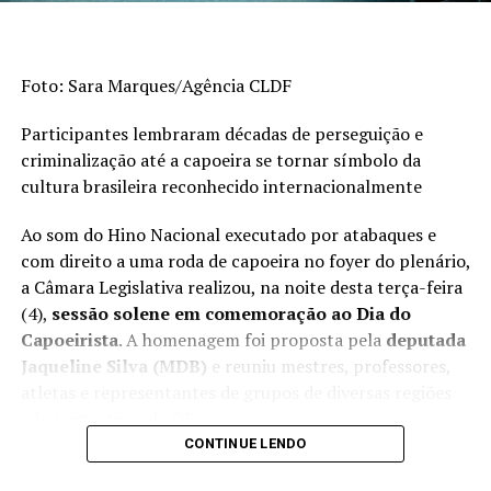
TÓPICOS RELACIONADOS:
A SEGUIR
Presidente do Banco Central explica nível das taxas de
Foto: Sara Marques/Agência CLDF
juros no Brasil
NÃO PERCA
Participantes lembraram décadas de perseguição e
Novas edições da Revista Com Censo serão lançadas na
criminalização até a capoeira se tornar símbolo da
sexta-feira (4)
cultura brasileira reconhecido internacionalmente
Ao som do Hino Nacional executado por atabaques e
com direito a uma roda de capoeira no foyer do plenário,
a Câmara Legislativa realizou, na noite desta terça-feira
(4),
sessão solene em comemoração ao Dia do
Capoeirista
. A homenagem foi proposta pela
deputada
Jaqueline Silva (MDB)
e reuniu mestres, professores,
atletas e representantes de grupos de diversas regiões
administrativas do DF.
CONTINUE LENDO
Durante a cerimônia, autoridades e capoeiristas