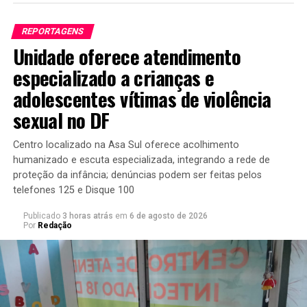
destacaram a importância da prática como ferramenta
de inclusão social, educação e preservação da cultura
REPORTAGENS
brasileira. Também defenderam políticas públicas
Unidade oferece atendimento
voltadas ao fortalecimento dos projetos sociais
desenvolvidos pelos grupos e à ampliação da presença
especializado a crianças e
da capoeira nas escolas públicas.
adolescentes vítimas de violência
sexual no DF
Em seu pronunciamento de abertura, Jaqueline Silva
ressaltou o papel dos capoeiristas na formação de
crianças e jovens. “Não há uma cidade sequer que eu
Centro localizado na Asa Sul oferece acolhimento
humanizado e escuta especializada, integrando a rede de
visite no Distrito Federal que não tenha projetos de
proteção da infância; denúncias podem ser feitas pelos
capoeira. Quando a gente fala de capoeira, não estamos
telefones 125 e Disque 100
falando apenas de um esporte. Estamos falando de uma
ferramenta que tem transformado e salvado vidas”,
Publicado
3 horas atrás
em
6 de agosto de 2026
Por
Redação
afirmou.
A parlamentar também destacou a necessidade de
avançar no reconhecimento institucional da atividade e
defendeu sua inclusão no currículo da rede pública de