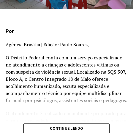
suspensão de concessões comerciais ou de
investimentos; e
suspensão de concessões relativas a direitos de
propriedade intelectual.
Por
O texto também prevê a realização de consultas
Agência Brasília | Edição: Paulo Soares,
diplomáticas para mitigar ou anular os efeitos das
medidas e contramedidas.
O Distrito Federal conta com um serviço especializado
no atendimento a crianças e adolescentes vítimas ou
Repercussão
com suspeita de violência sexual. Localizado na SQS 307,
Bloco A, o Centro Integrado 18 de Maio oferece
Durante a votação em Plenário, os senadores reiteraram
acolhimento humanizado, escuta especializada e
apoio ao projeto de lei.
acompanhamento técnico por equipe multidisciplinar
formada por psicólogos, assistentes sociais e pedagogos.
Presidente do Senado, Davi Alcolumbre disse que o
projeto é importantíssimo para o momento que o
O atendimento é realizado em ambiente preparado para
mundo está vivendo. Ele destacou o fato de a matéria ter
garantir privacidade, segurança e respeito às vítimas e a
sido aprovada de forma unânime, com 70 votos no
seus familiares. Um dos principais diferenciais do serviço
CONTINUE LENDO
Plenário.