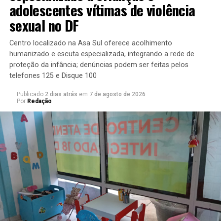
adolescentes vítimas de violência
O texto prevê as seguintes medidas protecionistas que
sexual no DF
podem acarretar contramedidas do Poder Executivo:
Centro localizado na Asa Sul oferece acolhimento
interferência em escolhas soberanas do Brasil por
humanizado e escuta especializada, integrando a rede de
proteção da infância; denúncias podem ser feitas pelos
meio de adoção de medidas comerciais
telefones 125 e Disque 100
unilaterais;
violação de acordos comerciais; ou
Publicado
2 dias atrás
em
7 de agosto de 2026
Por
Redação
exigência de requisitos ambientais mais onerosos
do que os parâmetros, normas e padrões de
proteção ambiental adotados pelo Brasil.
Entre as contramedidas que podem ser adotadas pelo
Poder Executivo, que devem ser proporcionais, o texto
autoriza:
imposição de tributos, taxas ou restrições sobre
importações de bens ou serviços de um país;