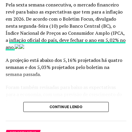
Pela sexta semana consecutiva, o mercado financeiro
No Código Penal, o homicídio qualificado prevê pena de
revê para baixo as expectativas que tem para a inflação
reclusão
de 12 a 30 anos. O agravante proposto pelo
em 2026. De acordo com o Boletim Focus, divulgado
projeto poderá ser aplicado ainda quando o crime for
nesta segunda-feira (10) pelo Banco Central (BC), o
cometido contra cônjuge, companheiro ou parente,
Índice Nacional de Preços ao Consumidor Amplo (IPCA,
inclusive por afinidade, até o terceiro grau, em razão
a
inflação oficial do país, deve fechar o ano em 5,02% no
desse parentesco com os detentores dos cargos citados.
ano.
Já a lesão dolosa terá aumento de pena de 1/3 a 2/3 nas
A projeção está abaixo dos 5,16% projetados há quatro
mesmas situações.
semanas e dos 5,03% projetados pelo boletim na
semana passada.
O texto também considera
hediondo
o homicídio
qualificado, a lesão corporal gravíssima e a lesão seguida
Foram também revisadas para baixo as expectativas
de morte contra essas pessoas.
para a economia, com uma previsão de crescimento do
Produto Interno Bruto (PIB, a soma de todos os bens e
Segundo o Código Penal, são consideradas lesões de
CONTINUE LENDO
serviços produzidos no país) de 1,98%, após cinco
natureza gravíssima aquelas das quais resultam
semanas consecutivas com projeções estabilizadas em
incapacidade permanente para o trabalho; enfermidade
1,99%.
incurável; perda ou inutilização de membro, sentido ou
função; deformidade permanente; ou aborto.