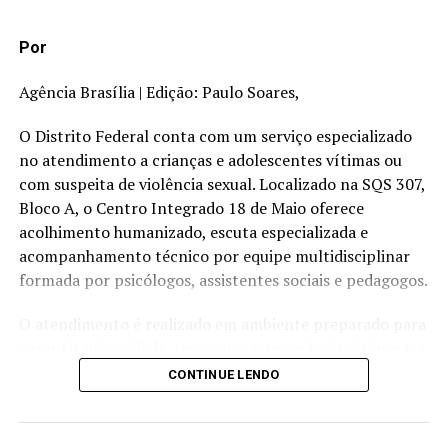
NÃO PERCA
Por
Davi decreta luto oficial de sete dias no Senado, em
memória do papa
Agência Brasília | Edição: Paulo Soares,
O Distrito Federal conta com um serviço especializado
no atendimento a crianças e adolescentes vítimas ou
com suspeita de violência sexual. Localizado na SQS 307,
Bloco A, o Centro Integrado 18 de Maio oferece
acolhimento humanizado, escuta especializada e
acompanhamento técnico por equipe multidisciplinar
formada por psicólogos, assistentes sociais e pedagogos.
O atendimento é realizado em ambiente preparado para
garantir privacidade, segurança e respeito às vítimas e a
seus familiares. Um dos principais diferenciais do serviço
CONTINUE LENDO
é a escuta especializada, procedimento previsto na Lei
nº 13.431/2017, que busca evitar a revitimização de
crianças e adolescentes durante o processo de