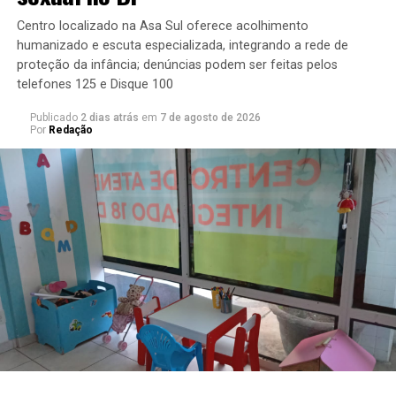
Centro localizado na Asa Sul oferece acolhimento
humanizado e escuta especializada, integrando a rede de
proteção da infância; denúncias podem ser feitas pelos
telefones 125 e Disque 100
Publicado
2 dias atrás
em
7 de agosto de 2026
Por
Redação
Agência CLDF
TÓPICOS RELACIONADOS:
A SEGUIR
525 anos após chegada dos portugueses, cruz da
primeira missa no Brasil marca presença na Catedral de
Brasília