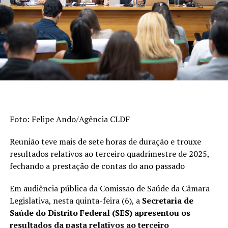
Educação Básica (Saeb) e as taxas de aprovação apuradas
pelo Censo Escolar. Os indicadores são divulgados a cada
dois anos. A escala do Ideb varia de 0 a 10.
>> Veja abaixo os indicadores do
ensino fundamental
De 2023 a 2025, o índice dos anos iniciais do
ensino fundamental (1º ao 5º ano) passou de 6
Foto: Felipe Ando/Agência CLDF
para 6,3, superando a meta (6). Em 2005, era
3,8.
Reunião teve mais de sete horas de duração e trouxe
Esta foi a etapa da educação básica que
resultados relativos ao terceiro quadrimestre de 2025,
registrou o avanço mais expressivo na série
fechando a prestação de contas do ano passado
histórica de 20 anos.
Em audiência pública da Comissão de Saúde da Câmara
Quando considerados os anos finais do ensino
Legislativa, nesta quinta-feira (6), a
Secretaria de
fundamental (6º ao 9º ano), o desempenho
Saúde do Distrito Federal (SES) apresentou os
subiu de 5 para 5,3, mas ficou abaixo da meta
resultados da pasta relativos ao terceiro
de 5,5. Em 2005, o Ideb era de 3,5.