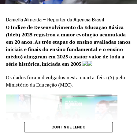
A denúncia é uma das principais formas de interromper
situações de violência e garantir proteção às vítimas. Os
canais disponíveis são:
Daniella Almeida – Repórter da Agência Brasil
O Índice de Desenvolvimento da Educação Básica
Cisdeca – Disque 125: atendimento gratuito, de
(Ideb) 2025 registrou a maior evolução acumulada
segunda a sexta-feira, das 8h às 18h, com
em 20 anos. As três etapas do ensino avaliadas (anos
atendimento 24 horas aos finais de semana e
iniciais e finais do ensino fundamental e o ensino
feriados;
médio) atingiram em 2025 o maior valor de toda a
série histórica, iniciada em 2005.
Disque 100: atendimento gratuito, 24 horas por dia,
todos os dias da semana;
Os dados foram divulgados nesta quarta-feira (5) pelo
Centro Integrado 18 de Maio: (61) 2244-1512 e
Ministério da Educação (MEC).
(61) 2244-1513.
CONTINUE LENDO