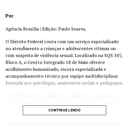
Além da transmissão oficial, os veículos
da
EBC
realizaram uma cobertura jornalística ampla e
Por
diversificada, com profundidade narrativa, valorização
de saberes e povos tradicionais e espaço garantido para
Agência Brasília | Edição: Paulo Soares,
as vozes amazônicas.
O Distrito Federal conta com um serviço especializado
no atendimento a crianças e adolescentes vítimas ou
TÓPICOS RELACIONADOS:
com suspeita de violência sexual. Localizado na SQS 307,
A SEGUIR
Bloco A, o Centro Integrado 18 de Maio oferece
Deputados aprovam faixas de pedestre elevadas em
frente a escolas e hospitais
acolhimento humanizado, escuta especializada e
acompanhamento técnico por equipe multidisciplinar
NÃO PERCA
formada por psicólogos, assistentes sociais e pedagogos.
Arquivo Público ganha acervo fotográfico de Stellio
Seabra, autor do Jardim de Infância da 308 Sul
O atendimento é realizado em ambiente preparado para
garantir privacidade, segurança e respeito às vítimas e a
seus familiares. Um dos principais diferenciais do serviço
CONTINUE LENDO
é a escuta especializada, procedimento previsto na Lei
nº 13.431/2017, que busca evitar a revitimização de