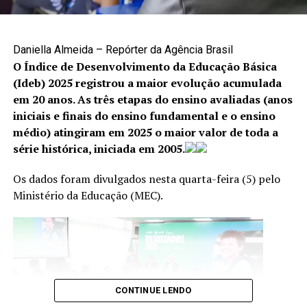
A denúncia é uma das principais formas de interromper
situações de violência e garantir proteção às vítimas. Os
canais disponíveis são:
Daniella Almeida – Repórter da Agência Brasil
O Índice de Desenvolvimento da Educação Básica
Cisdeca – Disque 125: atendimento gratuito, de
(Ideb) 2025 registrou a maior evolução acumulada
segunda a sexta-feira, das 8h às 18h, com
em 20 anos. As três etapas do ensino avaliadas (anos
atendimento 24 horas aos finais de semana e
iniciais e finais do ensino fundamental e o ensino
feriados;
médio) atingiram em 2025 o maior valor de toda a
série histórica, iniciada em 2005.
Disque 100: atendimento gratuito, 24 horas por dia,
todos os dias da semana;
Os dados foram divulgados nesta quarta-feira (5) pelo
Centro Integrado 18 de Maio: (61) 2244-1512 e
Ministério da Educação (MEC).
(61) 2244-1513.
CONTINUE LENDO