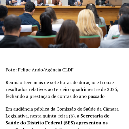
Educação Básica (Saeb) e as taxas de aprovação apuradas
pelo Censo Escolar. Os indicadores são divulgados a cada
dois anos. A escala do Ideb varia de 0 a 10.
>> Veja abaixo os indicadores do
ensino fundamental
De 2023 a 2025, o índice dos anos iniciais do
ensino fundamental (1º ao 5º ano) passou de 6
Foto: Felipe Ando/Agência CLDF
para 6,3, superando a meta (6). Em 2005, era
3,8.
Reunião teve mais de sete horas de duração e trouxe
Esta foi a etapa da educação básica que
resultados relativos ao terceiro quadrimestre de 2025,
registrou o avanço mais expressivo na série
fechando a prestação de contas do ano passado
histórica de 20 anos.
Em audiência pública da Comissão de Saúde da Câmara
Quando considerados os anos finais do ensino
Legislativa, nesta quinta-feira (6), a
Secretaria de
fundamental (6º ao 9º ano), o desempenho
Saúde do Distrito Federal (SES) apresentou os
subiu de 5 para 5,3, mas ficou abaixo da meta