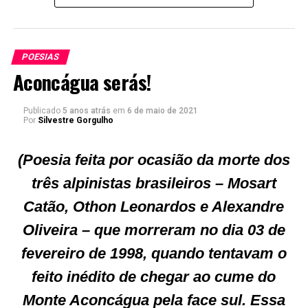
Agora quer muito mais:
Vai voar num Mirrage,
Deixando o som para trás.
POESIAS
Aconcágua serás!
Mas se cuide, oh Presidente,
E veja o que você faz.
Esse pessoal também erra
Publicado
5 anos atrás
em
6 de maio de 2021
Por
Silvestre Gorgulho
E seus erros são fatais.
(Poesia feita por ocasião da morte dos
Tenha muita paciência
três alpinistas brasileiros – Mosart
E pense um pouquinho mais:
Catão, Othon Leonardos e Alexandre
O Iraque em plena guerra
Perdeu bem menos Mirrage
Oliveira – que morreram no dia 03 de
Do que o Brasil na Paz!
fevereiro de 1998, quando tentavam o
feito inédito de chegar ao cume do
Monte Aconcágua pela face sul. Essa