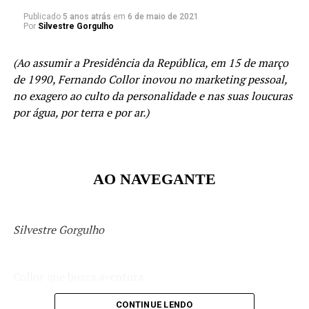
Deveriam ser, também, eternas.
Publicado
5 anos atrás
em
6 de maio de 2021
Por
Silvestre Gorgulho
Você, minha deusa, é uma delas!
(Ao assumir a Presidência da República, em 15 de março
de 1990, Fernando Collor inovou no marketing pessoal,
no exagero ao culto da personalidade e nas suas loucuras
por água, por terra e por ar.)
TÓPICOS RELACIONADOS:
A SEGUIR
Maria Fernanda Gorgulho – Um rastro de luz e amores
NÃO PERCA
AO NAVEGANTE
O menino sonhador
Silvestre Gorgulho
Collor que busca aventura
N´água, na terra e no ar
CONTINUE LENDO