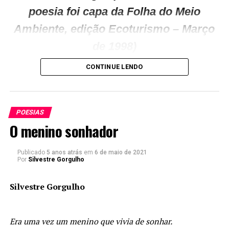
poesia foi capa da Folha do Meio
Ambiente, edição Ecoturismo – Março
de 1998)
CONTINUE LENDO
POESIAS
Aconcágua serás!
O menino sonhador
Publicado
5 anos atrás
em
6 de maio de 2021
Por
Silvestre Gorgulho
Silvestre Gorgulho
Silvestre Gorgulho
Era uma vez um menino que vivia de sonhar.