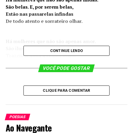
São belas. E, por serem belas,
Estão nas passarelas infindas
De todo atento e sorrateiro olhar.
Há mulheres que não são apenas amor.
São iluminadas. E, na verdade,
CONTINUE LENDO
Trazem n´alma a chama maior
De ternura e bondade.
VOCÊ PODE GOSTAR
Há mulheres que vão além das lutas.
São guerreiras! E tem na voz
CLIQUE PARA COMENTAR
O timbre mágico e forte
De quem vence a vida e a morte.
POESIAS
Há mulheres que por serem guerreiras,
Ao Navegante
Iluminadas e belas