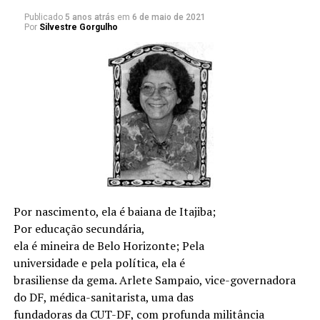
1 – Duas coisas que mais o incomodam numa
Publicado
5 anos atrás
em
6 de maio de 2021
Por
Silvestre Gorgulho
solenidade pública?
Quando noto que quem a organiza perdeu o controle e
quando os convidados não respeitam uma boa
organização, que visa o seu conforto e a boa observação
do evento.
2 – Duas coisas que mais o incomodam nas
solenidades dentro do Palácio do Planalto?
Primeiro, o pouco cuidado com o sistema de
sonorização. Por mim era tudo caixa Bose de última
Por nascimento, ela é baiana de Itajiba;
geração. A voz do Presidente da República merece. E,
Por educação secundária,
segundo, o convidado que acha que está na sala de estar
ela é mineira de Belo Horizonte; Pela
de sua casa e fica tricotando no fundo do salão. O
universidade e pela política, ela é
Presidente FHC teve razão ao passar um pito expresso
brasiliense da gema. Arlete Sampaio, vice-governadora
em vários convidados que, animadamente, conversavam
do DF, médica-sanitarista, uma das
na posse de Raul Jungmann. Foi inusitado mas
fundadoras da CUT-DF, com profunda militância