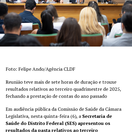
Educação Básica (Saeb) e as taxas de aprovação apuradas
pelo Censo Escolar. Os indicadores são divulgados a cada
dois anos. A escala do Ideb varia de 0 a 10.
>> Veja abaixo os indicadores do
ensino fundamental
De 2023 a 2025, o índice dos anos iniciais do
ensino fundamental (1º ao 5º ano) passou de 6
Foto: Felipe Ando/Agência CLDF
para 6,3, superando a meta (6). Em 2005, era
3,8.
Reunião teve mais de sete horas de duração e trouxe
Esta foi a etapa da educação básica que
resultados relativos ao terceiro quadrimestre de 2025,
registrou o avanço mais expressivo na série
fechando a prestação de contas do ano passado
histórica de 20 anos.
Em audiência pública da Comissão de Saúde da Câmara
Quando considerados os anos finais do ensino
Legislativa, nesta quinta-feira (6), a
Secretaria de
fundamental (6º ao 9º ano), o desempenho
Saúde do Distrito Federal (SES) apresentou os
subiu de 5 para 5,3, mas ficou abaixo da meta
resultados da pasta relativos ao terceiro
de 5,5. Em 2005, o Ideb era de 3,5.