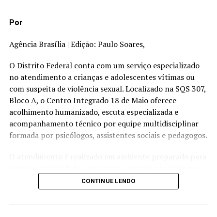
Por
Agência Brasília | Edição: Paulo Soares,
O Distrito Federal conta com um serviço especializado
no atendimento a crianças e adolescentes vítimas ou
com suspeita de violência sexual. Localizado na SQS 307,
Bloco A, o Centro Integrado 18 de Maio oferece
acolhimento humanizado, escuta especializada e
acompanhamento técnico por equipe multidisciplinar
formada por psicólogos, assistentes sociais e pedagogos.
O atendimento é realizado em ambiente preparado para
garantir privacidade, segurança e respeito às vítimas e a
seus familiares. Um dos principais diferenciais do serviço
CONTINUE LENDO
é a escuta especializada, procedimento previsto na Lei
nº 13.431/2017, que busca evitar a revitimização de
crianças e adolescentes durante o processo de