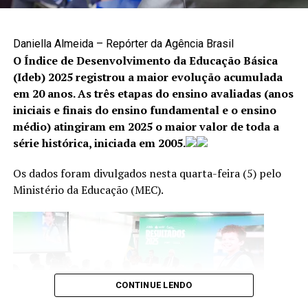
A denúncia é uma das principais formas de interromper
situações de violência e garantir proteção às vítimas. Os
canais disponíveis são:
Daniella Almeida – Repórter da Agência Brasil
O Índice de Desenvolvimento da Educação Básica
Cisdeca – Disque 125: atendimento gratuito, de
(Ideb) 2025 registrou a maior evolução acumulada
segunda a sexta-feira, das 8h às 18h, com
em 20 anos. As três etapas do ensino avaliadas (anos
atendimento 24 horas aos finais de semana e
iniciais e finais do ensino fundamental e o ensino
feriados;
médio) atingiram em 2025 o maior valor de toda a
série histórica, iniciada em 2005.
Disque 100: atendimento gratuito, 24 horas por dia,
todos os dias da semana;
Os dados foram divulgados nesta quarta-feira (5) pelo
Centro Integrado 18 de Maio: (61) 2244-1512 e
Ministério da Educação (MEC).
(61) 2244-1513.
CONTINUE LENDO