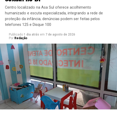
Centro localizado na Asa Sul oferece acolhimento
humanizado e escuta especializada, integrando a rede de
proteção da infância; denúncias podem ser feitas pelos
telefones 125 e Disque 100
Publicado
1 dia atrás
em
7 de agosto de 2026
TÓPICOS RELACIONADOS:
Por
Redação
A SEGUIR
Profissionais de educação física são homenageados em
solenidade da CLDF
NÃO PERCA
Centenário de Darcy Ribeiro