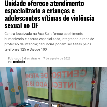
Unidade oferece atendimento
problemas fitossanitários.
especializado a crianças e
Para a pesquisadora da Embrapa Meio Ambiente
Katia
adolescentes vítimas de violência
Nechet
, as mudanças climáticas representam uma
sexual no DF
ameaça às plantas, mas poucos estudos consideram o
seu efeito sobre doenças e pragas de plantas,
Centro localizado na Asa Sul oferece acolhimento
especialmente em biomas tropicais com culturas
humanizado e escuta especializada, integrando a rede de
perenes. Entretanto, são informações cruciais para
proteção da infância; denúncias podem ser feitas pelos
apontar estratégias de manejo das culturas no futuro,
telefones 125 e Disque 100
especialmente em relação ao clima, uma vez que as
emissões cumulativas de dióxido de carbono
Publicado
2 dias atrás
em
7 de agosto de 2026
Por
Redação
determinarão em grande parte o aquecimento global no
final do século XXI, com projeção de aumento em torno
de 1,5°C na temperatura do planeta, de acordo com o
Painel Intergovernamental sobre Mudanças Climáticas
(
IPCC
).
“O FACE Climapest proporcionou conhecer o efeito
desse aumento no café e em suas principais doenças e