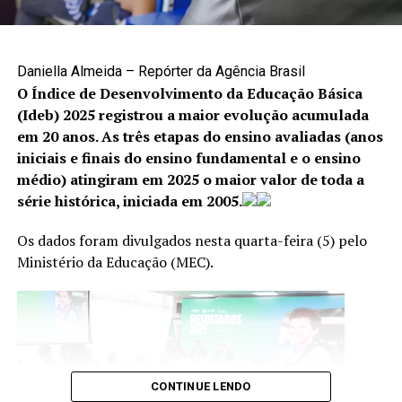
salários da categoria. “Os professores são os que
A denúncia é uma das principais formas de interromper
recebem os piores salários entre todas as categorias de
situações de violência e garantir proteção às vítimas. Os
servidores. A carreira precisa ser reestruturada”,
canais disponíveis são:
Daniella Almeida – Repórter da Agência Brasil
defendeu. O distrital também ressaltou que condicionar
O Índice de Desenvolvimento da Educação Básica
o diálogo ao fim da paralisação é inadequado. “O
Cisdeca – Disque 125: atendimento gratuito, de
(Ideb) 2025 registrou a maior evolução acumulada
governo dizer que não vai dialogar enquanto houver
segunda a sexta-feira, das 8h às 18h, com
em 20 anos. As três etapas do ensino avaliadas (anos
greve é um método ruim, pois a greve é um direito
atendimento 24 horas aos finais de semana e
iniciais e finais do ensino fundamental e o ensino
constitucional e só ocorreu porque o governo não abriu
feriados;
médio) atingiram em 2025 o maior valor de toda a
antes a porta para o diálogo”, observou.
série histórica, iniciada em 2005.
Disque 100: atendimento gratuito, 24 horas por dia,
Eder Wen – Agência CLDF
todos os dias da semana;
Os dados foram divulgados nesta quarta-feira (5) pelo
Centro Integrado 18 de Maio: (61) 2244-1512 e
Ministério da Educação (MEC).
(61) 2244-1513.
TÓPICOS RELACIONADOS:
A SEGUIR
CONTINUE LENDO
Encontro de maquiagem artística oferece oficinas