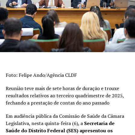
Educação Básica (Saeb) e as taxas de aprovação apuradas
pelo Censo Escolar. Os indicadores são divulgados a cada
dois anos. A escala do Ideb varia de 0 a 10.
>> Veja abaixo os indicadores do
ensino fundamental
De 2023 a 2025, o índice dos anos iniciais do
ensino fundamental (1º ao 5º ano) passou de 6
Foto: Felipe Ando/Agência CLDF
para 6,3, superando a meta (6). Em 2005, era
3,8.
Reunião teve mais de sete horas de duração e trouxe
Esta foi a etapa da educação básica que
resultados relativos ao terceiro quadrimestre de 2025,
registrou o avanço mais expressivo na série
fechando a prestação de contas do ano passado
histórica de 20 anos.
Em audiência pública da Comissão de Saúde da Câmara
Quando considerados os anos finais do ensino
Legislativa, nesta quinta-feira (6), a
Secretaria de
fundamental (6º ao 9º ano), o desempenho
Saúde do Distrito Federal (SES) apresentou os
subiu de 5 para 5,3, mas ficou abaixo da meta