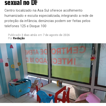
sexual no DF
paralisação. “A reestruturação da carreira dos
professores é justa, mas faço um apelo ao sindicato. O
Centro localizado na Asa Sul oferece acolhimento
diálogo melhora sem a greve. Temos que encontrar uma
humanizado e escuta especializada, integrando a rede de
saída, que pode ser a incorporação de gratificações”,
proteção da infância; denúncias podem ser feitas pelos
sugeriu.
telefones 125 e Disque 100
Publicado
3 dias atrás
em
7 de agosto de 2026
Por
Redação
O deputado Iolando (MDB), vice-líder do governo, se
colocou à disposição para buscar uma saída negociada