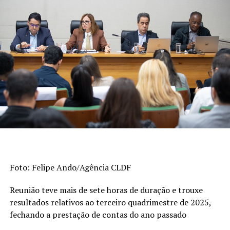
O Ideb avalia o desempenho dos estudantes em língua
portuguesa e matemática no Sistema de Avaliação da
Educação Básica (Saeb) e as taxas de aprovação apuradas
pelo Censo Escolar. Os indicadores são divulgados a cada
dois anos. A escala do Ideb varia de 0 a 10.
>> Veja abaixo os indicadores do
ensino fundamental
De 2023 a 2025, o índice dos anos iniciais do
ensino fundamental (1º ao 5º ano) passou de 6
Foto: Felipe Ando/Agência CLDF
para 6,3, superando a meta (6). Em 2005, era
3,8.
Reunião teve mais de sete horas de duração e trouxe
Esta foi a etapa da educação básica que
resultados relativos ao terceiro quadrimestre de 2025,
registrou o avanço mais expressivo na série
fechando a prestação de contas do ano passado
histórica de 20 anos.