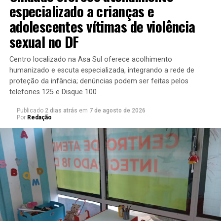
com portarias apresentam um controle maior no acesso
especializado a crianças e
de pessoas.
adolescentes vítimas de violência
sexual no DF
Entre as medidas que podem ser adotadas para proteger
a casa, está a adesão de equipamentos de segurança,
Centro localizado na Asa Sul oferece acolhimento
como cercas elétricas, alarmes sonoros e câmeras de
humanizado e escuta especializada, integrando a rede de
vigilância. O objetivo é fazer com que a residência seja
proteção da infância; denúncias podem ser feitas pelos
vista como um lugar de difícil acesso para quem tenta
telefones 125 e Disque 100
invadir.
Publicado
2 dias atrás
em
7 de agosto de 2026
Por
Redação
Mesmo com a frente da casa amparada, é importante também checar
as laterais e os fundos da propriedade | Foto: Renato Alves/Agência
Brasília
“Casas sem equipamentos passam mais vulnerabilidade,
enquanto as que possuem mais obstáculos, como um
gradeado mais alto, portões com dificuldade maior de
abertura, entre outros, desestimula os criminosos, que
sempre observam uma vulnerabilidade ou qual o ponto