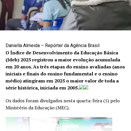
Lei de Diretrizes Orçamentárias é sancionada com veto
a prazo para pagamento de emendas
Como denunciar
NÃO PERCA
Entra em vigor protocolo ‘Não é Não’ de prevenção à
A denúncia é uma das principais formas de interromper
violência contra mulheres
situações de violência e garantir proteção às vítimas. Os
canais disponíveis são:
Daniella Almeida – Repórter da Agência Brasil
O Índice de Desenvolvimento da Educação Básica
Cisdeca – Disque 125: atendimento gratuito, de
(Ideb) 2025 registrou a maior evolução acumulada
segunda a sexta-feira, das 8h às 18h, com
em 20 anos. As três etapas do ensino avaliadas (anos
atendimento 24 horas aos finais de semana e
iniciais e finais do ensino fundamental e o ensino
feriados;
médio) atingiram em 2025 o maior valor de toda a
série histórica, iniciada em 2005.
Disque 100: atendimento gratuito, 24 horas por dia,
todos os dias da semana;
Os dados foram divulgados nesta quarta-feira (5) pelo
Centro Integrado 18 de Maio: (61) 2244-1512 e
Ministério da Educação (MEC).
(61) 2244-1513.