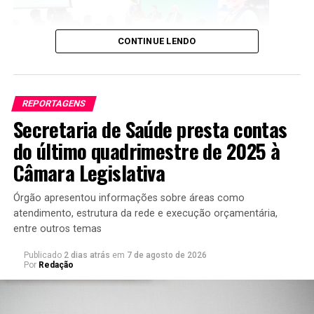
CONTINUE LENDO
REPORTAGENS
Secretaria de Saúde presta contas
Ministério da Educação divulga Ideb 2025.
Foto: Luís
do último quadrimestre de 2025 à
Fortes/MEC
Câmara Legislativa
Para o ministro da Educação, Leonardo Barchini, a
melhora dos indicadores é resultado de mais estudantes
Órgão apresentou informações sobre áreas como
atendimento, estrutura da rede e execução orçamentária,
na escola, menos reprovações e ganhos de
entre outros temas
aprendizagem dos alunos.
Publicado
2 dias atrás
em
7 de agosto de 2026
“Após 20 anos, a escola brasileira conseguiu ao mesmo
Por
Redação
tempo melhorar o acesso; melhorar a trajetória desses
estudantes, melhorando o fluxo desses estudantes; e
melhorar a proficiência”, disse.