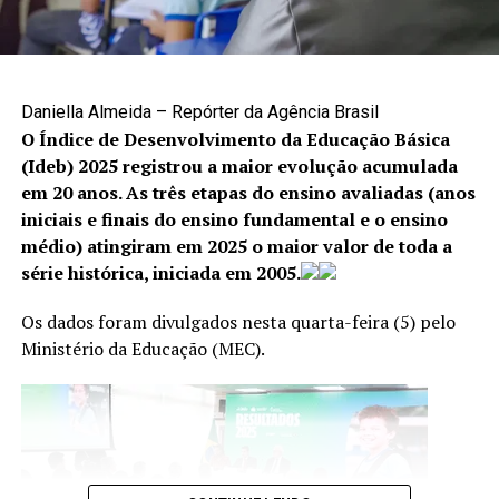
Como denunciar
A denúncia é uma das principais formas de interromper
situações de violência e garantir proteção às vítimas. Os
canais disponíveis são:
Daniella Almeida – Repórter da Agência Brasil
O Índice de Desenvolvimento da Educação Básica
Cisdeca – Disque 125: atendimento gratuito, de
(Ideb) 2025 registrou a maior evolução acumulada
segunda a sexta-feira, das 8h às 18h, com
em 20 anos. As três etapas do ensino avaliadas (anos
atendimento 24 horas aos finais de semana e
iniciais e finais do ensino fundamental e o ensino
feriados;
médio) atingiram em 2025 o maior valor de toda a
série histórica, iniciada em 2005.
Disque 100: atendimento gratuito, 24 horas por dia,
todos os dias da semana;
Os dados foram divulgados nesta quarta-feira (5) pelo
Centro Integrado 18 de Maio: (61) 2244-1512 e
Ministério da Educação (MEC).
(61) 2244-1513.