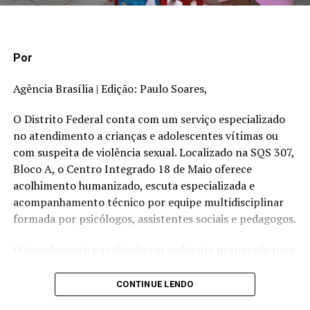
TÓPICOS RELACIONADOS:
Por
A SEGUIR
Agência Brasília | Edição: Paulo Soares,
Peças de ataque de intolerância religiosa podem ser
tombadas este ano
O Distrito Federal conta com um serviço especializado
NÃO PERCA
no atendimento a crianças e adolescentes vítimas ou
Projeto de lei incentiva criação de reservas
com suspeita de violência sexual. Localizado na SQS 307,
particulares, as chamadas RPPNs
Bloco A, o Centro Integrado 18 de Maio oferece
acolhimento humanizado, escuta especializada e
acompanhamento técnico por equipe multidisciplinar
formada por psicólogos, assistentes sociais e pedagogos.
O atendimento é realizado em ambiente preparado para
garantir privacidade, segurança e respeito às vítimas e a
seus familiares. Um dos principais diferenciais do serviço
CONTINUE LENDO
é a escuta especializada, procedimento previsto na Lei