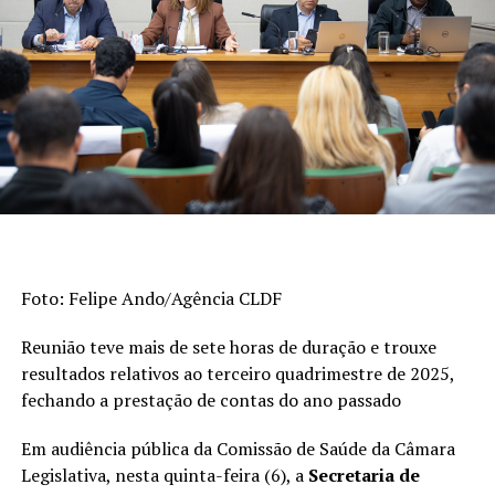
portuguesa e matemática no Sistema de Avaliação da
Educação Básica (Saeb) e as taxas de aprovação apuradas
pelo Censo Escolar. Os indicadores são divulgados a cada
dois anos. A escala do Ideb varia de 0 a 10.
>> Veja abaixo os indicadores do
ensino fundamental
De 2023 a 2025, o índice dos anos iniciais do
ensino fundamental (1º ao 5º ano) passou de 6
Foto: Felipe Ando/Agência CLDF
para 6,3, superando a meta (6). Em 2005, era
3,8.
Reunião teve mais de sete horas de duração e trouxe
Esta foi a etapa da educação básica que
resultados relativos ao terceiro quadrimestre de 2025,
registrou o avanço mais expressivo na série
fechando a prestação de contas do ano passado
histórica de 20 anos.
Em audiência pública da Comissão de Saúde da Câmara
Quando considerados os anos finais do ensino
Legislativa, nesta quinta-feira (6), a
Secretaria de
fundamental (6º ao 9º ano), o desempenho