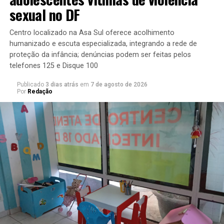
princípio fundamental para garantir a dignidade da
sexual no DF
pessoa humana. Segundo Kajuru, a oferta de água
filtrada por parte de estabelecimentos comerciais por
Centro localizado na Asa Sul oferece acolhimento
cortesia é um costume amplamente adotado em todo o
humanizado e escuta especializada, integrando a rede de
mundo. Alguns estados e municípios brasileiros já
proteção da infância; denúncias podem ser feitas pelos
telefones 125 e Disque 100
promulgaram leis que impõem essa obrigação aos
comerciantes, mesmo que isso represente custos
Publicado
3 dias atrás
em
7 de agosto de 2026
adicionais para eles. No entanto, algumas associações
Por
Redação
comerciais questionam no Supremo Tribunal Federal
(STF) a constitucionalidade das normas.
Agência Senado (Reprodução autorizada mediante
citação da Agência Senado)
Fonte: Agência Senado