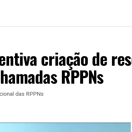
centiva criação de re
 chamadas RPPNs
acional das RPPNs