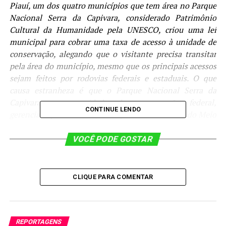
Piauí, um dos quatro municípios que tem área no Parque
Nacional Serra da Capivara, considerado Patrimônio
Cultural da Humanidade pela UNESCO, criou uma lei
municipal para cobrar uma taxa de acesso à unidade de
conservação, alegando que o visitante precisa transitar
pela área do município, mesmo que os principais acessos
sejam feitos por rodovias federais e estaduais. O que
causa estranheza é que o Parque Nacional Serra da
Capivara, uma unidade de conservação federal,
CONTINUE LENDO
gerenciada pelo ICMBio, autarquia do Ministério do Meio
Ambiente, não cobra nenhum valor para o acesso público
à reserva, mas como se trata de um parque arqueológico,
VOCÊ PODE GOSTAR
o órgão ambiental exige a contratação de um condutor de
visitantes para garantir a integridade do seu patrimônio
natural e cultural.
CLIQUE PARA COMENTAR
Aproveitando essa isenção federal, o município de
Coronel José Dias criou uma lei municipal e estabeleceu
que todo transeunte que passar pelo município em
REPORTAGENS