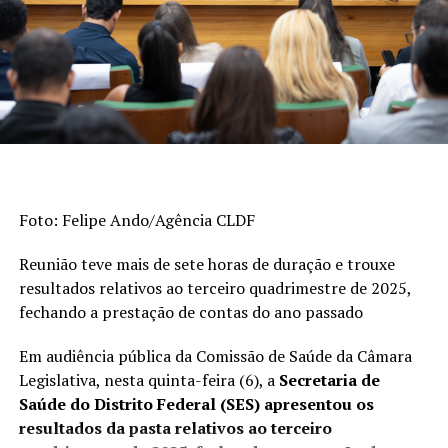
pelo Censo Escolar. Os indicadores são divulgados a cada
dois anos. A escala do Ideb varia de 0 a 10.
>> Veja abaixo os indicadores do
ensino fundamental
De 2023 a 2025, o índice dos anos iniciais do
ensino fundamental (1º ao 5º ano) passou de 6
Foto: Felipe Ando/Agência CLDF
para 6,3, superando a meta (6). Em 2005, era
3,8.
Reunião teve mais de sete horas de duração e trouxe
Esta foi a etapa da educação básica que
resultados relativos ao terceiro quadrimestre de 2025,
registrou o avanço mais expressivo na série
fechando a prestação de contas do ano passado
histórica de 20 anos.
Em audiência pública da Comissão de Saúde da Câmara
Quando considerados os anos finais do ensino
Legislativa, nesta quinta-feira (6), a
Secretaria de
fundamental (6º ao 9º ano), o desempenho
Saúde do Distrito Federal (SES) apresentou os
subiu de 5 para 5,3, mas ficou abaixo da meta
resultados da pasta relativos ao terceiro
de 5,5. Em 2005, o Ideb era de 3,5.