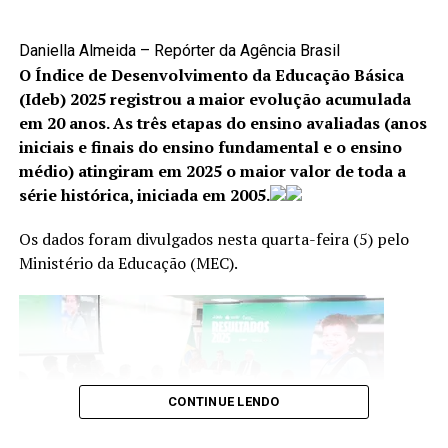
* Com informações da Agência Senado
situações de violência e garantir proteção às vítimas. Os
canais disponíveis são:
Daniella Almeida – Repórter da Agência Brasil
TÓPICOS RELACIONADOS:
O Índice de Desenvolvimento da Educação Básica
A SEGUIR
Cisdeca – Disque 125: atendimento gratuito, de
(Ideb) 2025 registrou a maior evolução acumulada
Reforma tributária começa fase de transição com
segunda a sexta-feira, das 8h às 18h, com
em 20 anos. As três etapas do ensino avaliadas (anos
testes de novos impostos em 2026
atendimento 24 horas aos finais de semana e
iniciais e finais do ensino fundamental e o ensino
NÃO PERCA
feriados;
médio) atingiram em 2025 o maior valor de toda a
UM PEDÁGIO PARA VISITAR O PARQUE NACIONAL SERRA
série histórica, iniciada em 2005.
DA CAPIVARA
Disque 100: atendimento gratuito, 24 horas por dia,
todos os dias da semana;
Os dados foram divulgados nesta quarta-feira (5) pelo
Centro Integrado 18 de Maio: (61) 2244-1512 e
Ministério da Educação (MEC).
(61) 2244-1513.
CONTINUE LENDO