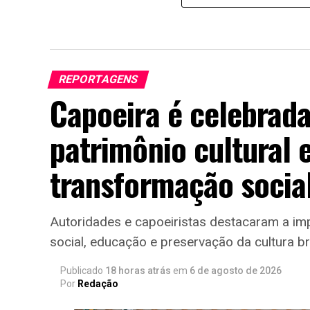
REPORTAGENS
Capoeira é celebrad
patrimônio cultural 
transformação socia
Autoridades e capoeiristas destacaram a im
social, educação e preservação da cultura br
Publicado
18 horas atrás
em
6 de agosto de 2026
Por
Redação