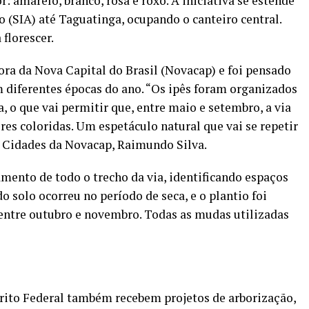
: amarelo, branco, rosa e roxo. A iniciativa se estende
 (SIA) até Taguatinga, ocupando o canteiro central.
florescer.
ra da Nova Capital do Brasil (Novacap) e foi pensado
 diferentes épocas do ano. “Os ipês foram organizados
, o que vai permitir que, entre maio e setembro, a via
es coloridas. Um espetáculo natural que vai se repetir
as Cidades da Novacap, Raimundo Silva.
amento de todo o trecho da via, identificando espaços
 solo ocorreu no período de seca, e o plantio foi
entre outubro e novembro. Todas as mudas utilizadas
rito Federal também recebem projetos de arborização,