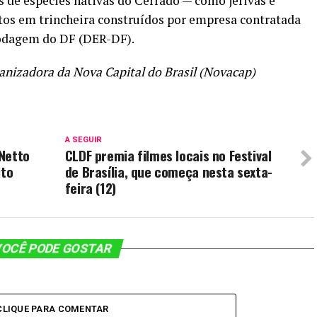
s de espécies nativas do Cerrado — como jerivás e
tos em trincheira construídos por empresa contratada
odagem do DF (DER-DF).
izadora da Nova Capital do Brasil (Novacap)
A SEGUIR
Netto
CLDF premia filmes locais no Festival
ito
de Brasília, que começa nesta sexta-
feira (12)
OCÊ PODE GOSTAR
CLIQUE PARA COMENTAR