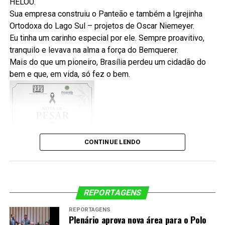
HELOU.
Os vencedores serão conhecidos em 11 de agosto,
escolher um candidato de acordo com suas convicções e
Sua empresa construiu o Panteão e também a Igrejinha
durante cerimônia no Teatro Sérgio Cardoso, em
acompanhar, depois da eleição, o trabalho dos
Ortodoxa do Lago Sul – projetos de Oscar Niemeyer.
São Paulo. O evento será transmitido ao vivo pelo
representantes escolhidos.
Eu tinha um carinho especial por ele. Sempre proavitivo,
canal da Câmara Brasileira do Livro no
YouTube
.
tranquilo e levava na alma a força do Bemquerer.
A democracia não se fortalece apenas no dia da votação.
Mais do que um pioneiro, Brasília perdeu um cidadão do
Ela depende da participação permanente da sociedade,
bem e que, em vida, só fez o bem.
do respeito às instituições e do compromisso de cada
>> Conheça todos os finalistas da 3ª edição do
cidadão com a informação de qualidade. Informar-se,
Prêmio Jabuti Acadêmico
comparar propostas e votar com responsabilidade são
atitudes que ajudam a construir um país mais justo,
transparente e representativo.
CONTINUE LENDO
Para conferir o calendário completo, as regras
atualizadas e outras informações oficiais sobre as
Eleições 2026, consulte a
página oficial das Eleições
2026 do TSE
e o
Calendário Eleitoral
.
REPORTAGENS
REPORTAGENS
Plenário aprova nova área para o Polo