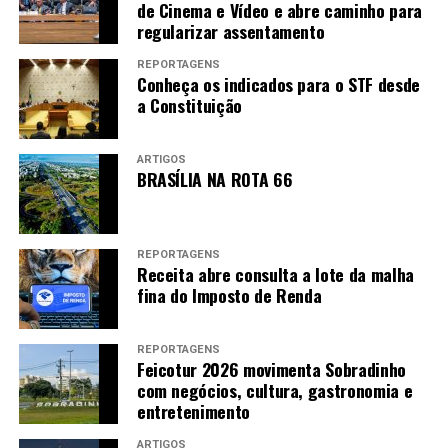
de Cinema e Vídeo e abre caminho para
regularizar assentamento
REPORTAGENS
Conheça os indicados para o STF desde
a Constituição
ARTIGOS
BRASÍLIA NA ROTA 66
“Os nossos filmes, na maioria das vezes, não
vinham sendo curados, não vinham sendo sequer
falados”, afirma Edileuza Penha, coautora da
REPORTAGENS
Receita abre consulta a lote da malha
obra
Cinema negro no feminino: afetos e
fina do Imposto de Renda
pertencimentos
além das telas.
Foto: Arquivo
pessoal
REPORTAGENS
Feicotur 2026 movimenta Sobradinho
com negócios, cultura, gastronomia e
MULHERES PROTAGONISTAS –
Organizada
entretenimento
por Edileuza Penha e Ceiça Ferreira, a
coletânea
Cinema negro no feminino: afetos e
ARTIGOS