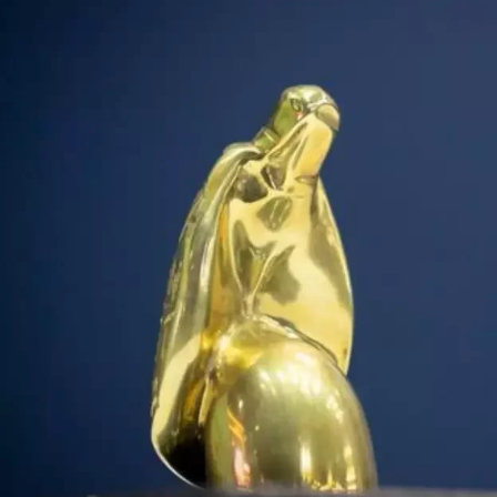
A árvore, na Flona do Tapajós, com 31 m de diâmetro
e mais de mil anos.
A samaúma avó, com mais de mil anos, tem 31
metros de diâmetro.
Sob a supervisão de Sávio Martins, que filmou toda
operação, João Vitor Gorgulho e o guia PEBA,
envolvem a Sumaúma avó com uma trena que marca
precisos 31 metros de diâmetro.