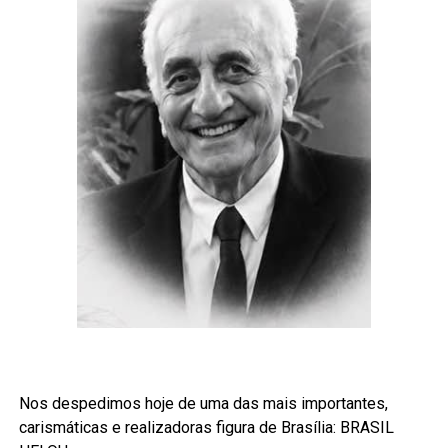
Eleitoral. O objetivo é aumentar a transparência,
Humanos e Cidadania do Centro de Estudos
proteger a integridade do processo eleitoral e oferecer
Avançados Multidisciplinares
mais segurança aos eleitores.
(PPGDH/Ceam/UnB).
Mas conhecer as regras é apenas parte da
responsabilidade do eleitor. O voto consciente começa
muito antes do dia da eleição. É importante pesquisar a
O
Prêmio Jabuti Acadêmico
, criado em 2024,
trajetória dos candidatos, avaliar suas propostas,
reconhece e valoriza livros científicos, técnicos e
verificar seu histórico de atuação e confirmar se as
profissionais publicados no Brasil. A edição de
informações compartilhadas nas redes sociais são
2026 recebeu mais de 2 mil inscrições
verdadeiras. Em um cenário marcado pelo grande
em
categorias
que estão distribuídas nos
volume de conteúdos digitais, desconfiar de mensagens
eixos
Ciência e Cultura
ou
Prêmios Especiais
. Os
sem fonte confiável e consultar os canais oficiais da
autores vencedores receberão uma estatueta
Justiça Eleitoral faz toda a diferença.
do
Jabuti Acadêmico
, além da premiação de R$ 5
mil. As editoras responsáveis pelas obras também
Também vale lembrar que votos brancos e nulos não são
serão contempladas com o troféu.
direcionados a nenhum candidato e não alteram o
Nos despedimos hoje de uma das mais importantes,
cálculo dos votos válidos utilizados para definir os
carismáticas e realizadoras figura de Brasília: BRASIL
eleitos. Por isso, participar de forma consciente significa