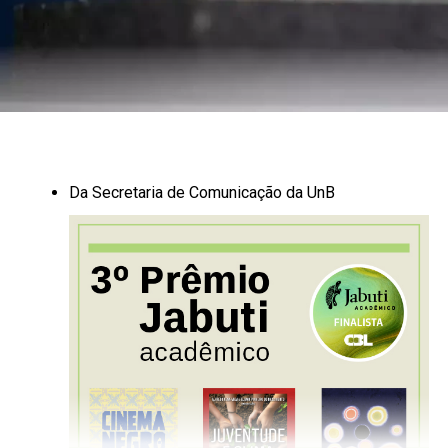
João Vitor Gorgulho e Sávio Martins chegaram a
Alter do Chão com um propósito: conhecer a famosa
samaúma avó cantada em prosa e verso pelos
visitantes e habitantes locais. Não só conhecer. Com
uma trena profissional queriam eles próprios medir o
tamanho daquela árvore sagrada chamada de Rainha
da Floresta. Foram mais de duas horas de caminhada
Da Secretaria de Comunicação da UnB
por uma trilha dentro do Parque Nacional do
Tapajós, na região de Maguary. Foram 14
quilômetros ida e volta na floresta, acompanhados
por um guia-mateiro conhecido na região como
PEBA.
“A semente é invisível mas carrega primaveras,