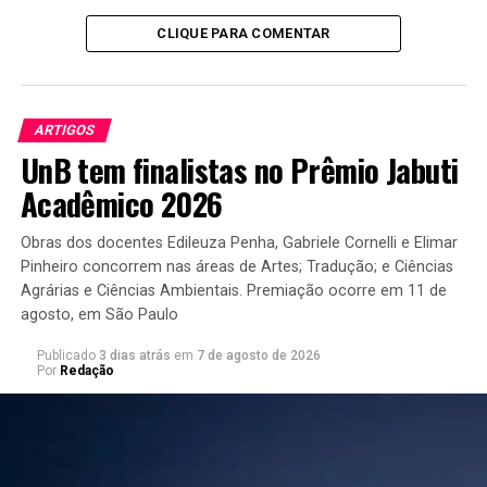
principalmente em ambientes urbanos.
CLIQUE PARA COMENTAR
7 – Temperatura- As árvores ajudam a regular a
temperatura, deixando o ambiente mais fresco, úmido e
oxigenado.
ARTIGOS
UnB tem finalistas no Prêmio Jabuti
8 – Frutos – Ter uma árvore frutífera é ter a garantia de
um produto saudável e fresquinho.
Acadêmico 2026
9 – Flores – As árvores sempre produzem semente. E as
Obras dos docentes Edileuza Penha, Gabriele Cornelli e Elimar
sementes vêm das flores que enfeitam o ambiente.
Pinheiro concorrem nas áreas de Artes; Tradução; e Ciências
Agrárias e Ciências Ambientais. Premiação ocorre em 11 de
10 – Futuro – Árvore é garantia de futuro sustentável e
agosto, em São Paulo
combate a mudanças climáticas.
Publicado
3 dias atrás
em
7 de agosto de 2026
Por
Redação
AS CONFIDÊNCIAS DE UMA SAMAÚMA AVÓ