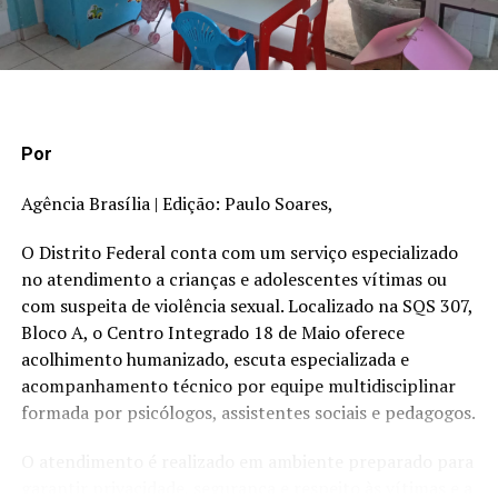
pela Fundação de Amparo ao Trabalhador Preso, órgão
vinculado à Sejus. Por meio do projeto, a Funap
disponibiliza às empresas a mão de obra dos
reeducandos por um período de até três meses. Durante
esse tempo, todos os custos financeiros relacionados ao
funcionário são assumidos pela Fundação. Isso permite
Por
que empresas locais recebam assistência enquanto
investem no futuro dos reeducandos.
Agência Brasília | Edição: Paulo Soares,
O Distrito Federal conta com um serviço especializado
“O programa é uma
no atendimento a crianças e adolescentes vítimas ou
oportunidade dada pelo
com suspeita de violência sexual. Localizado na SQS 307,
governo para que as
Bloco A, o Centro Integrado 18 de Maio oferece
acolhimento humanizado, escuta especializada e
pessoas que estão em
acompanhamento técnico por equipe multidisciplinar
conflito com a lei possam
formada por psicólogos, assistentes sociais e pedagogos.
reconstruir suas vidas com
O atendimento é realizado em ambiente preparado para
uma nova história. Dessa
garantir privacidade, segurança e respeito às vítimas e a