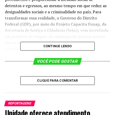
detentos e egressos, ao mesmo tempo em que reduz as
desigualdades sociais e a criminalidade no país. Para
transformar essa realidade, o Governo do Distrito
Federal (GDF), por meio do Projeto Capacita Funap, da
Secretaria de Justiça e Cidadania (Sejus), vem investindo
em projetos de resgate da cidadania de pessoas presas
oferecendo uma importante ferramenta
CONTINUE LENDO
transformadora: o trabalho.
VOCÊ PODE GOSTAR
João Fernandes, que há três meses tenta mudar de vida, dedica 15
horas do seu dia trabalhando como ajudante geral: “Essa
oportunidade é um renascimento para mim” | Foto: Tony
Oliveira/Agência Brasília
CLIQUE PARA COMENTAR
Há três meses, João Fernandes, de 53 anos, tenta mudar
de vida. Diariamente, ele dedica 15 horas do seu dia
REPORTAGENS
cumprindo a rotina de deixar o Centro de Progressão
Unidade oferece atendimento
Penitenciária (CPP) no Setor de Indústria e