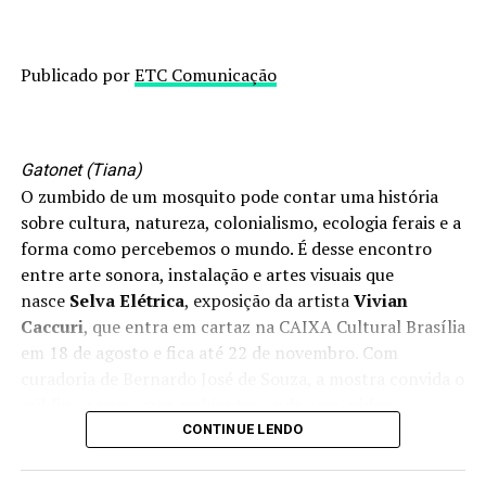
Publicado por
ETC Comunicação
Gatonet (Tiana)
O zumbido de um mosquito pode contar uma história
sobre cultura, natureza, colonialismo, ecologia ferais e a
forma como percebemos o mundo. É desse encontro
entre arte sonora, instalação e artes visuais que
nasce
Selva Elétrica
, exposição da artista
Vivian
Caccuri
, que entra em cartaz na CAIXA Cultural Brasília
em 18 de agosto e fica até 22 de novembro. Com
curadoria de Bernardo José de Souza, a mostra convida o
público a percorrer ambientes onde som, vídeo,
esculturas e obras têxteis que transformam a galeria em
CONTINUE LENDO
uma experiência imersiva, na qual a escuta ocupa um
papel tão importante quanto o olhar. A entrada é