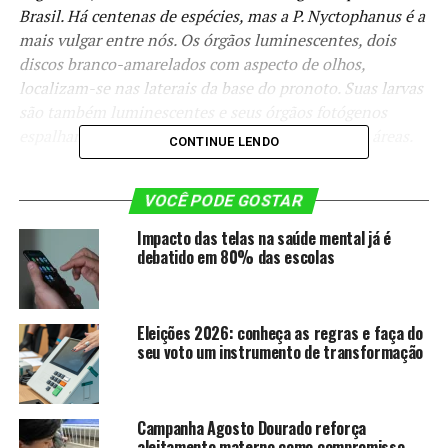
Brasil. Há centenas de espécies, mas a P. Nyctophanus é a
mais vulgar entre nós. Os órgãos luminescentes, dois
discos branco-amarelados com aspecto de olhos,
localizam-se nas laterais da base do pronoto. Suas larvas
são também luminescentes e seus órgãos fotógenos
espalham-se pelo corpo em numerosas pequenas áreas.
CONTINUE LENDO
VOCÊ PODE GOSTAR
VAGALUME
– Recebem este nome as várias espécies de
Impacto das telas na saúde mental já é
coleópteros da família dos lampiridídeos
debatido em 80% das escolas
(Lampyrididade) muito conhecidos pela luminescência
branca esverdeada de que são dotados. A luminescência
é exteriorizada através de áreas claras e translúcidas do
Eleições 2026: conheça as regras e faça do
tegumento do antepenúltimo (5°), do penúltimo e, às
seu voto um instrumento de transformação
vezes, do último urosternito. Em algumas espécies, as
fêmeas são ápteras.
UAUÁ
– Reminiscência do linguajar tupi, que ainda
Campanha Agosto Dourado reforça
persiste em algumas partes do Brasil. O mesmo que
aleitamento materno como compromisso