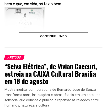
Ela depende da participação permanente da sociedade,
bem e que, em vida, só fez o bem.
do respeito às instituições e do compromisso de cada
O Brasil tem vários divulgadores de sua exuberante
cidadão com a informação de qualidade. Informar-se,
natureza. Para citar alguns:
Fritz Müller, Adolfo Lutz,
comparar propostas e votar com responsabilidade são
Hermann von Ihering, Emílio Goeldi. Johan Dalgas
atitudes que ajudam a construir um país mais justo,
Frisch, Sebastião Salgado, Harri
Lorenzi
, entre outros,
transparente e representativo.
e o grande e eclético
Eurico de Oliveira Santos.
CONTINUE LENDO
Para conferir o calendário completo, as regras
atualizadas e outras informações oficiais sobre as
Algumas publicações de Eurico Santos: ele criou
Eleições 2026, consulte a
página oficial das Eleições
jornais, revistas e escreveu vários livros
2026 do TSE
e o
Calendário Eleitoral
.
ARTIGOS
“Selva Elétrica”, de Vivian Caccuri,
estreia na CAIXA Cultural Brasília
em 18 de agosto
Mostra inédita, com curadoria de Bernardo José de Souza,
transforma sons, instalações e obras têxteis em um percurso
sensorial que convida o público a repensar as relações entre
humanos, natureza e cultura