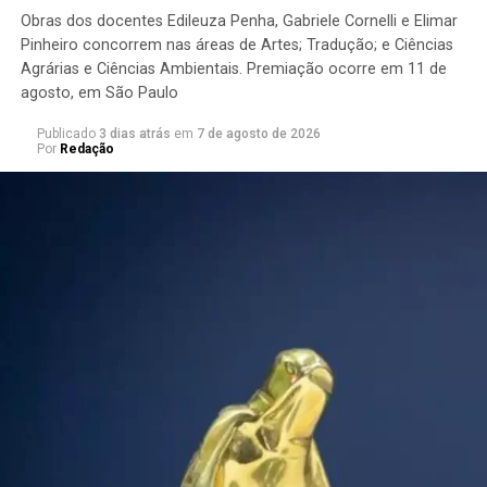
Obras dos docentes Edileuza Penha, Gabriele Cornelli e Elimar
Pinheiro concorrem nas áreas de Artes; Tradução; e Ciências
Agrárias e Ciências Ambientais. Premiação ocorre em 11 de
agosto, em São Paulo
Publicado
3 dias atrás
em
7 de agosto de 2026
Por
Redação
José Carlos Carvalho tem história. O ex-ministro do Meio
Ambiente do governo Fernando Henrique Cardoso
deixou um legado como profissional da área florestal,
como presidente do Conama, como Secretário Executivo
do Conselho Nacional de Recursos Hídricos e como
Secretário do Meio Ambiente de Minas Gerais. No meio
da polêmica que envolve o Projeto de Lei (PL) nº
2.159/2021, nada melhor do que ouvir as ponderações e a
voz sensata de José Carlos Carvalho, hoje longe da
burocracia governamental, mas muito mais perto da terra
e das discussões. Engenheiro Florestal, sócio-diretor da
‘Seiva Consultoria em Meio Ambiente &