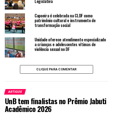
Legislativa
gerações”.
Capoeira é celebrada na CLDF como
patrimônio cultural e instrumento de
transformação social
SITUAÇÃO ATUAL DO PROJETO PL 2159/2021
Conhecido como a Lei Geral do Licenciamento
Unidade oferece atendimento especializado
a crianças e adolescentes vítimas de
Ambiental, o PL 2159;2021 visa estabelecer um marco
violência sexual no DF
regulatório para o licenciamento ambiental no
Brasil. O projeto busca uniformizar os procedimentos
de licenciamento e simplificar a concessão de
licenças para empreendimentos de menor
CLIQUE PARA COMENTAR
impacto. Atualmente, o PL está em tramitação no
Congresso Nacional, tendo sido aprovado no Senado
e retornando para a Câmara dos Deputados.
ARTIGOS
UnB tem finalistas no Prêmio Jabuti
Acadêmico 2026
JOSÉ CARLOS CARVALHO –
ENTREVISTA