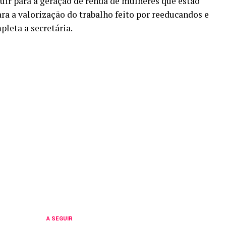
uir para a geração de renda de mulheres que estão
ra a valorização do trabalho feito por reeducandos e
leta a secretária.
A SEGUIR