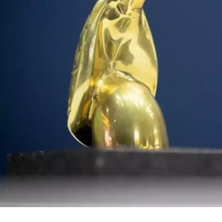
TAREFA 2 –
Realizar uma fotografia em um corpo
d’água* (solicitamos que a atividade seja realizada
pelo(a) aluno(a)) que capture um instante de beleza
cênica, da vida animal ou da conexão homem-
natureza.
*Lagoas, rios, ribeirões, riachos…
Critérios:
1 – Criatividade;
2 – Singularidade da cena;
3 – Qualidade técnica (enquadramento, foco…).
TAREFA 3 –
A equipe deverá produzir uma
“reportagem” sobre o tema “o mal uso da água”
(desperdício, contaminação da água entre outros)