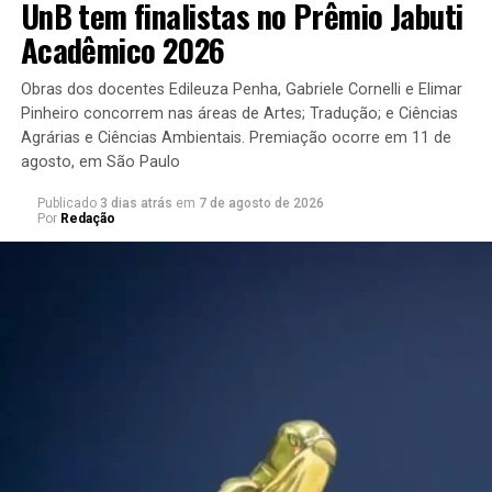
UnB tem finalistas no Prêmio Jabuti
Acadêmico 2026
REGULAMENTO
Obras dos docentes Edileuza Penha, Gabriele Cornelli e Elimar
Pinheiro concorrem nas áreas de Artes; Tradução; e Ciências
TAREFA 1 –
Elaboração de uma Atividade sensorial
Agrárias e Ciências Ambientais. Premiação ocorre em 11 de
com água por professor(a) da Escola que explore a
agosto, em São Paulo
dinâmica da água na Natureza (precipitação,
Publicado
3 dias atrás
em
7 de agosto de 2026
evaporação, infiltração, vazão…). A atividade deve
Por
Redação
privilegiar o emprego de materiais naturais,
preparada para o ar livre (apresentar a tarefa em
vídeo de até 8min).
Critérios:
1 – Significância para o desenvolvimento da consciência
ecológica;
2 - Estímulo à curiosidade;
3 – Contextualidade;
4 – Criatividade.