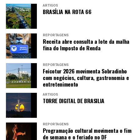
ARTIGOS
BRASÍLIA NA ROTA 66
“Os nossos filmes, na maioria das vezes, não
vinham sendo curados, não vinham sendo sequer
falados”, afirma Edileuza Penha, coautora da
REPORTAGENS
Receita abre consulta a lote da malha
obra
Cinema negro no feminino: afetos e
fina do Imposto de Renda
pertencimentos
além das telas.
Foto: Arquivo
pessoal
REPORTAGENS
Feicotur 2026 movimenta Sobradinho
com negócios, cultura, gastronomia e
MULHERES PROTAGONISTAS –
Organizada
entretenimento
por Edileuza Penha e Ceiça Ferreira, a
coletânea
Cinema negro no feminino: afetos e
ARTIGOS
TORRE DIGITAL DE BRASILIA
pertencimentos
além das telas
reúne pessoas
negras, em sua maioria, para destacar narrativas
e intersecções entre gênero, raça e os processos
do “fazer cinema”.
REPORTAGENS
Programação cultural movimenta o fim
de semana e o feriado no DF