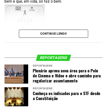
bem e que, em vida, só fez o bem.
do respeito às instituições e do compromisso de cada
>> Conheça todos os finalistas da 3ª edição do
cidadão com a informação de qualidade. Informar-se,
Prêmio Jabuti Acadêmico
comparar propostas e votar com responsabilidade são
atitudes que ajudam a construir um país mais justo,
transparente e representativo.
CONTINUE LENDO
Para conferir o calendário completo, as regras
atualizadas e outras informações oficiais sobre as
Eleições 2026, consulte a
página oficial das Eleições
2026 do TSE
e o
Calendário Eleitoral
.
REPORTAGENS
REPORTAGENS
Plenário aprova nova área para o Polo
de Cinema e Vídeo e abre caminho para
regularizar assentamento
REPORTAGENS
Conheça os indicados para o STF desde
a Constituição