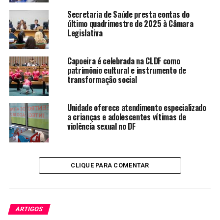
interação da comunidade escolar.
Secretaria de Saúde presta contas do
último quadrimestre de 2025 à Câmara
Legislativa
CRONOGRAMA
Capoeira é celebrada na CLDF como
patrimônio cultural e instrumento de
De 16 de fevereiro até o preenchimento das 30 vagas –
transformação social
período de inscrições das escolas.
Dia 18 de março: prazo final para postagens das
Unidade oferece atendimento especializado
a crianças e adolescentes vítimas de
atividades propostas pela gincana.
violência sexual no DF
De 21 e 26 de março: avaliação da banca examinadora
(formada por integrantes da Adasa e Caesb).
CLIQUE PARA COMENTAR
Dia 28 de março: divulgação do resultado final, via site
institucional e mídias sociais.
Dia 31 de março: cerimônia presencial para a entrega
ARTIGOS
dos prêmios.