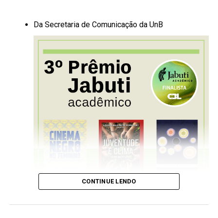
no ambiente escolar ou no entorno dela. A
reportagem deve ter duração máxima de 5min, com
tomada de cenas do cotidiano e/ou locais em que
Da Secretaria de Comunicação da UnB
ocorra o problema, incluindo uma entrevista
(moradores ou pesquisadores ou funcionários do
serviço público relacionado à questão) e um
conteúdo que apresente as consequências e o
desrespeito à Legislação ambiental.
OBS: A filmagem deverá ser feita com o aparelho
celular na posição horizontal.
Critérios:
1 – Roteiro do vídeo (envolve a criatividade dos takes
propostos);
CONTINUE LENDO
2 – Conteúdo da matéria (envolve trazer informações
alinhadas ao tema);