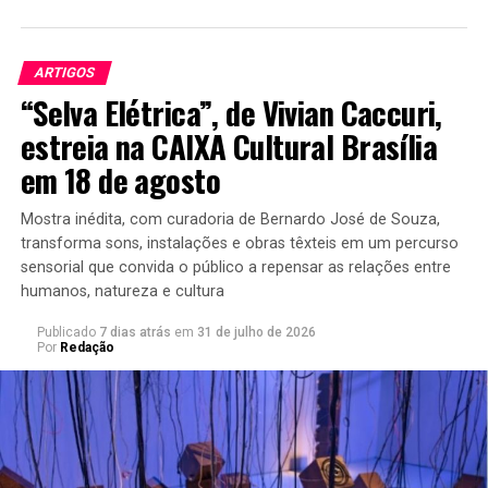
atualizadas e outras informações oficiais sobre as
Eleições 2026, consulte a
página oficial das Eleições
2026 do TSE
e o
Calendário Eleitoral
.
ARTIGOS
“Selva Elétrica”, de Vivian Caccuri,
estreia na CAIXA Cultural Brasília
em 18 de agosto
Mostra inédita, com curadoria de Bernardo José de Souza,
transforma sons, instalações e obras têxteis em um percurso
sensorial que convida o público a repensar as relações entre
humanos, natureza e cultura
Publicado
7 dias atrás
em
31 de julho de 2026
Por
Redação