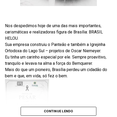
Justiça Eleitoral faz toda a diferença.
Também vale lembrar que votos brancos e nulos não são
direcionados a nenhum candidato e não alteram o
Nos despedimos hoje de uma das mais importantes,
cálculo dos votos válidos utilizados para definir os
carismáticas e realizadoras figura de Brasília: BRASIL
eleitos. Por isso, participar de forma consciente significa
HELOU.
escolher um candidato de acordo com suas convicções e
Sua empresa construiu o Panteão e também a Igrejinha
acompanhar, depois da eleição, o trabalho dos
Ortodoxa do Lago Sul – projetos de Oscar Niemeyer.
representantes escolhidos.
Eu tinha um carinho especial por ele. Sempre proavitivo,
tranquilo e levava na alma a força do Bemquerer.
A democracia não se fortalece apenas no dia da votação.
Mais do que um pioneiro, Brasília perdeu um cidadão do
Ela depende da participação permanente da sociedade,
bem e que, em vida, só fez o bem.
do respeito às instituições e do compromisso de cada
cidadão com a informação de qualidade. Informar-se,
comparar propostas e votar com responsabilidade são
atitudes que ajudam a construir um país mais justo,
transparente e representativo.
CONTINUE LENDO
Para conferir o calendário completo, as regras