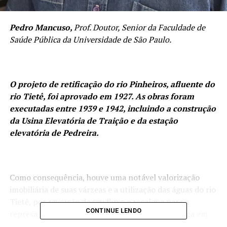
Pedro Mancuso,
Prof. Doutor, Senior da Faculdade de
Saúde Pública da Universidade de São Paulo.
O projeto de retificação do rio Pinheiros, afluente do
rio Tietê, foi aprovado em 1927. As obras foram
executadas entre 1939 e 1942, incluindo a construção
da Usina Elevatória de Traição e da estação
elevatória de Pedreira.
Como consequência, houve uma notável valorização
imobiliária de suas várzeas e a utilização das águas do rio
Tietê, por reversão de seu fluxo e recalque para a
CONTINUE LENDO
represa Billings, para a geração de energia elétrica em
Cubatão. Com isso, o rio Pinheiros foi reconfigurado