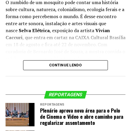
O zumbido de um mosquito pode contar uma história
sobre cultura, natureza, colonialismo, ecologia ferais e a
forma como percebemos o mundo. É desse encontro
entre arte sonora, instalação e artes visuais que
nasce
Selva Elétrica
, exposição da artista
Vivian
Caccuri
, que entra em cartaz na CAIXA Cultural Brasília
em 18 de agosto e fica até 22 de novembro. Com
curadoria de Bernardo José de Souza, a mostra convida o
público a percorrer ambientes onde som, vídeo,
esculturas e obras têxteis que transformam a galeria em
CONTINUE LENDO
uma experiência imersiva, na qual a escuta ocupa um
papel tão importante quanto o olhar. A entrada é
gratuita.
REPORTAGENS
Em vez de apresentar obras isoladas,
Selva
REPORTAGENS
Elétrica
constrói uma grande atmosfera sensorial.
Plenário aprova nova área para o Polo
Cabos elétricos assumem a forma de cipós, caixas de som
de Cinema e Vídeo e abre caminho para
se espalham pelo espaço como se integrassem uma
regularizar assentamento
floresta e sons produzidos a partir de registros