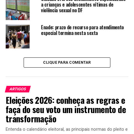
a crianças e adolescentes vítimas de
esgotamento sanitário feitas pela Sabesp e um dos
violência sexual no DF
principais problemas, a questão do lixo urbano, está
sendo equacionada pela inclusão da população no
projeto, de nove cooperativas de recicladores.
Enade: prazo de recurso para atendimento
especial termina nesta sexta
O rio Tietê, onde o Pinheiros desemboca, será
positivamente impactado por uma água de melhor
qualidade esperando-se que, ao longo tempo, seja
recuperado da mesma forma.
CLIQUE PARA COMENTAR
Um excelente modelo de recuperação de corpos de água
urbanos, que pode ser ampliado, adaptado e repetido em
outros corpos hídricos de outros centros urbanos.
ARTIGOS
Eleições 2026: conheça as regras e
TÓPICOS RELACIONADOS:
DESTAQUE
faça do seu voto um instrumento de
transformação
A SEGUIR
LEMBRAR PARA REFLETIR
Entenda o calendário eleitoral, as principais normas do pleito e
NÃO PERCA