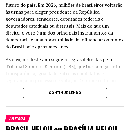
futuro do país. Em 2026, milhões de brasileiros voltarão
às urnas para eleger presidente da República,
governadores, senadores, deputados federais e
deputados estaduais ou distritais. Mais do que um
direito, o voto é um dos principais instrumentos da
democracia e uma oportunidade de influenciar os rumos
do Brasil pelos próximos anos.
As eleições deste ano seguem regras definidas pelo
Tribunal Superior Eleitoral (TSE), que buscam garantir
transparência, igualdade entre os candidatos e
segurança no processo de votação. O primeiro turno
será realizado em
4 de outubro
, enquanto o segundo
CONTINUE LENDO
turno, caso necessário para presidente e governadores,
ocorrerá em
25 de outubro
. A campanha eleitoral
oficial começa em
16 de agosto
, quando passam a ser
permitidas as propagandas e os atos de campanha
ARTIGOS
previstos na legislação.
BRASIL HELOU ou BRASÍLIA HELOU