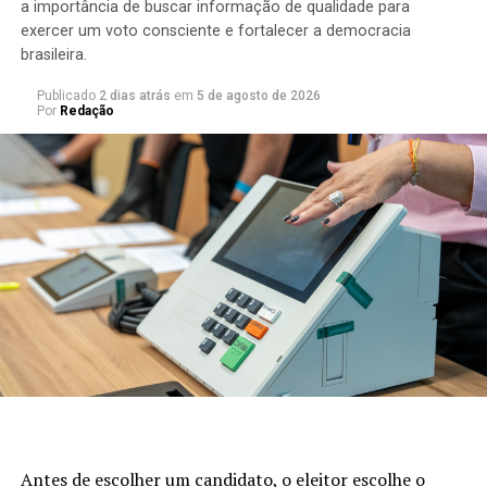
a importância de buscar informação de qualidade para
PINHEIROS: O RIO QUE DEU MARCHA RÉ
exercer um voto consciente e fortalecer a democracia
brasileira.
Publicado
2 dias atrás
em
5 de agosto de 2026
Por
Redação
Antes de escolher um candidato, o eleitor escolhe o