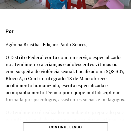
todo alegria. “Estou muito feliz”, disse. “Foram nove
anos de espera. Eu penso no soldador, no serralheiro, na
bordadeira, nesses artistas populares que precisam
ocupar esse território, vindos de todas as regiões
Por
administrativas”.
Agência Brasília | Edição: Paulo Soares,
A subsecretária de Difusão e Diversidade Cultural da
Secec, Sol Montes, também era toda alegria. “Só tenho a
O Distrito Federal conta com um serviço especializado
agradecer a essas pessoas, pois são muitos sonhos
no atendimento a crianças e adolescentes vítimas ou
reunidos num só”, declarou. “Quando eu pus o pé nessa
com suspeita de violência sexual. Localizado na SQS 307,
avenida pela primeira vez, vi nos olhos de muita gente a
Bloco A, o Centro Integrado 18 de Maio oferece
dúvida: ‘será que vai ter carnaval?’ Hoje eu ouvi tanto
acolhimento humanizado, escuta especializada e
‘obrigado’ que valeu a minha vida”.
acompanhamento técnico por equipe multidisciplinar
formada por psicólogos, assistentes sociais e pedagogos.
Tradição africana
O atendimento é realizado em ambiente preparado para
garantir privacidade, segurança e respeito às vítimas e a
seus familiares. Um dos principais diferenciais do serviço
CONTINUE LENDO