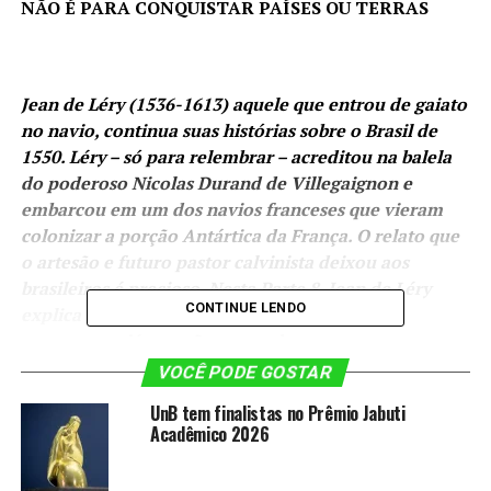
NÃO É PARA CONQUISTAR PAÍSES OU TERRAS
Jean de Léry (1536-1613) aquele que entrou de gaiato
no navio, continua suas histórias sobre o Brasil de
1550. Léry – só para relembrar – acreditou na balela
do poderoso Nicolas Durand de Villegaignon e
embarcou em um dos navios franceses que vieram
colonizar a porção Antártica da França. O relato que
o artesão e futuro pastor calvinista deixou aos
brasileiros é precioso. Nesta Parte 8, Jean de Léry
CONTINUE LENDO
explica que motivos levam os selvagens a
guerrearem já que não pretendem terras, nem
enriquecerem e muito menos receber resgate dos
VOCÊ PODE GOSTAR
prisioneiros.
UnB tem finalistas no Prêmio Jabuti
Acadêmico 2026
“Os selvagens se guerreiam não para conquistar países e