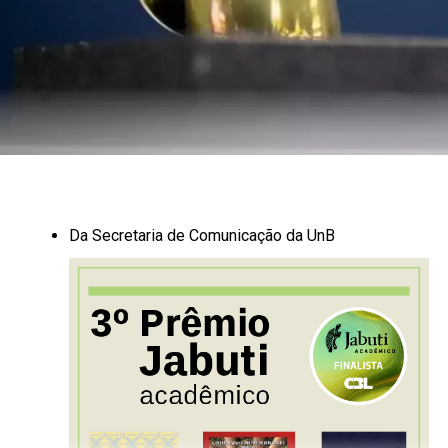
guerra, algumas demonstram bem o que pensam ser a
finalidade de suas vidas: “Logo depois de chegarem (os
prisioneiros) são não somente bem alimentados, mas
ainda lhes concedem mulheres (mas não maridos às
prisioneiras, não hesitando os vencedores em oferecer a
própria filha ou irmã em casamento. Tratam bem o
prisioneiro e satisfazem-lhe todas as necessidades. Não
marcam antecipadamente o dia do sacrifício; se os
reconhecem como bons caçadores e pescadores e
consideram as mulheres boas para tratar das roças ou
Da Secretaria de Comunicação da UnB
apanhar ostras conservam-nos durante certo tempo;
depois de os engordarem matam-nos afinal e os
devoram em obediência ao seguinte cerimonial. Todas as
aldeias circunvizinhas são avisadas do dia da execução e
breve começam a chegar de todos os lados homens,
mulheres e meninos. Dançam então e cauínam. O
próprio prisioneiro, apesar de não ignorar que a
assembleia se reúne para se sacrifício dentro de poucas
horas, longe de mostrar-se pesaroso enfeita-se todo de