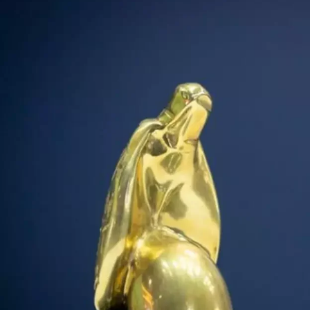
com seu filho de dois anos das mãos dos tupinambás,
Léry escuta a lamúria do vendedor: “Não sei o que vai
acontecer no futuro. Depois que pai Colás chegou aqui já
não comemos nem a metade de nossos prisioneiros”.
“(…) quatro meses após a nossa chegada a esse país,
escolhemos entre os quarenta ou cinquenta escravos
comprados aos selvagens e empregados nos trabalhos
do forte dez meninos que foram enviados para a França
ao rei Henrique II, então reinante”.
Dentre as curiosidades recolhidas por Léry sobre o
tratamento dado pelos indígenas aos prisioneiros de