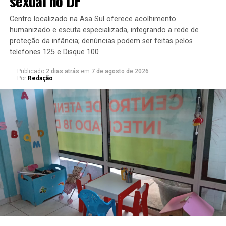
sexual no DF
muito peculiar em parte do Rio de Janeiro, são
detestados pelo sistema planetário de sambistas que
Centro localizado na Asa Sul oferece acolhimento
ainda orbita Bezerra.
humanizado e escuta especializada, integrando a rede de
proteção da infância; denúncias podem ser feitas pelos
“Bizerrês”
telefones 125 e Disque 100
Publicado
2 dias atrás
em
7 de agosto de 2026
Por
Redação
Bezerra nasceu no dia 23 de fevereiro de 1927 no