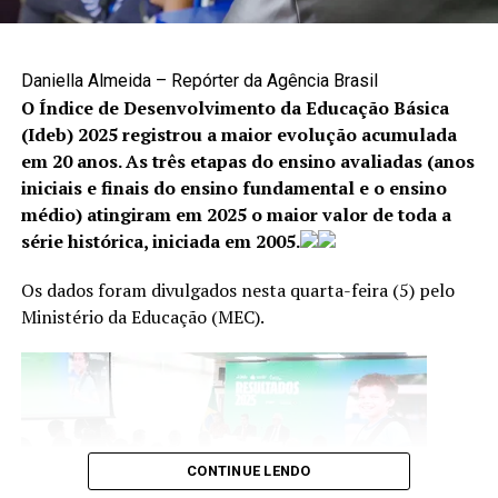
A denúncia é uma das principais formas de interromper
situações de violência e garantir proteção às vítimas. Os
canais disponíveis são:
Daniella Almeida – Repórter da Agência Brasil
O Índice de Desenvolvimento da Educação Básica
Cisdeca – Disque 125: atendimento gratuito, de
(Ideb) 2025 registrou a maior evolução acumulada
segunda a sexta-feira, das 8h às 18h, com
em 20 anos. As três etapas do ensino avaliadas (anos
atendimento 24 horas aos finais de semana e
iniciais e finais do ensino fundamental e o ensino
feriados;
médio) atingiram em 2025 o maior valor de toda a
série histórica, iniciada em 2005.
Disque 100: atendimento gratuito, 24 horas por dia,
todos os dias da semana;
Bezerra dava voz aos moradores da periferia do Rio de
Os dados foram divulgados nesta quarta-feira (5) pelo
Janeiro, cantava a malandragem e condenava os
Centro Integrado 18 de Maio: (61) 2244-1512 e
Ministério da Educação (MEC).
“caguetas”. Foto:
Gravadora RCA
(61) 2244-1513.
O malandro do Bezerra
O malandro é o principal personagem de Bezerra da
Silva. Era o embaixador das favelas, o cronista da vida
CONTINUE LENDO
das pessoas que moram nas periferias e nas