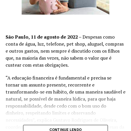
São Paulo, 11 de agosto de 2022 –
Despesas como
conta de água, luz, telefone, pet shop, aluguel, compras
e outros gastos, nem sempre é discutido com os filhos
que, na maioria das vezes, não sabem o valor que é
custear com estas obrigações.
“A educação financeira é fundamental e precisa se
tornar um assunto presente, recorrente e
transformando-se em hábito, de uma maneira saudável e
natural, se possível de maneira lúdica, para que haja
responsabilidade, desde cedo com o bom uso do
dinheiro, respeitando limites e observando
necessidades”, explica Gustavo Rodrigues de Oliveira,
coordenador do curso de Administração de Empresas da
CONTINUE LENDO