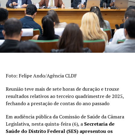
Educação Básica (Saeb) e as taxas de aprovação apuradas
pelo Censo Escolar. Os indicadores são divulgados a cada
dois anos. A escala do Ideb varia de 0 a 10.
>> Veja abaixo os indicadores do
ensino fundamental
De 2023 a 2025, o índice dos anos iniciais do
ensino fundamental (1º ao 5º ano) passou de 6
Foto: Felipe Ando/Agência CLDF
para 6,3, superando a meta (6). Em 2005, era
3,8.
Reunião teve mais de sete horas de duração e trouxe
Esta foi a etapa da educação básica que
resultados relativos ao terceiro quadrimestre de 2025,
registrou o avanço mais expressivo na série
fechando a prestação de contas do ano passado
histórica de 20 anos.
Em audiência pública da Comissão de Saúde da Câmara
Quando considerados os anos finais do ensino
Legislativa, nesta quinta-feira (6), a
Secretaria de
fundamental (6º ao 9º ano), o desempenho
Saúde do Distrito Federal (SES) apresentou os
subiu de 5 para 5,3, mas ficou abaixo da meta