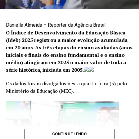
das agtechs no futuro do agronegócio, setor de
A denúncia é uma das principais formas de interromper
crescente importância na agenda mundial.
situações de violência e garantir proteção às vítimas. Os
canais disponíveis são:
Daniella Almeida – Repórter da Agência Brasil
O Índice de Desenvolvimento da Educação Básica
Cisdeca – Disque 125: atendimento gratuito, de
(Ideb) 2025 registrou a maior evolução acumulada
segunda a sexta-feira, das 8h às 18h, com
em 20 anos. As três etapas do ensino avaliadas (anos
atendimento 24 horas aos finais de semana e
iniciais e finais do ensino fundamental e o ensino
feriados;
médio) atingiram em 2025 o maior valor de toda a
TÓPICOS RELACIONADOS:
série histórica, iniciada em 2005.
Disque 100: atendimento gratuito, 24 horas por dia,
A SEGUIR
todos os dias da semana;
Dia de Doar mobiliza mais de 28 milhões de pessoas,
Os dados foram divulgados nesta quarta-feira (5) pelo
com ações comunitárias em 72 cidades e abrangência
Centro Integrado 18 de Maio: (61) 2244-1512 e
Ministério da Educação (MEC).
em todas as regiões do país
(61) 2244-1513.
NÃO PERCA
Projeto Futuro Campeão treina jovens atletas do DF para
competições
CONTINUE LENDO