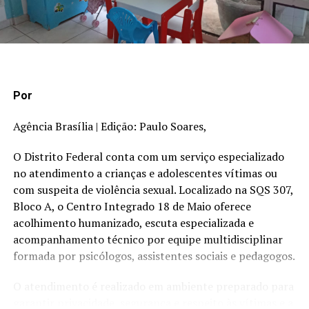
possamos esclarecer esse
fato. Aproveito para
reforçar minha confiança
nas instituições, as polícias
Por
Civil e, especialmente,
Militar”
Sandro Avelar,
Agência Brasília | Edição: Paulo Soares,
secretário de Segurança
O Distrito Federal conta com um serviço especializado
Pública
no atendimento a crianças e adolescentes vítimas ou
com suspeita de violência sexual. Localizado na SQS 307,
Bloco A, o Centro Integrado 18 de Maio oferece
“Quero fazer um registro que, ao longo desse processo
acolhimento humanizado, escuta especializada e
de intervenção, nós contamos com apoio e colaboração
acompanhamento técnico por equipe multidisciplinar
integral da governadora em exercício Celina Leão. A
formada por psicólogos, assistentes sociais e pedagogos.
governadora corretamente decidiu antecipar o anúncio
do secretário de Segurança Pública para que a gente
O atendimento é realizado em ambiente preparado para
possa fazer o fim da intervenção e o início dos trabalhos
garantir privacidade, segurança e respeito às vítimas e a