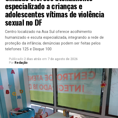
especializado a crianças e
comando e estabilizar a segurança pública no Distrito
Federal. Conseguimos consolidar a linha de comando
adolescentes vítimas de violência
com apoio de uma equipe valorosa”, afirma o
sexual no DF
interventor federal, Ricardo Cappelli.
Centro localizado na Asa Sul oferece acolhimento
O secretário-executivo do Ministério da Justiça
humanizado e escuta especializada, integrando a rede de
aproveitou para destacar a decisão da governadora em
proteção da infância; denúncias podem ser feitas pelos
exercício Celina de Leão de antecipar a nomeação do
telefones 125 e Disque 100
novo secretário de Segurança Pública, Sandro Avelar. O
Publicado
2 dias atrás
em
7 de agosto de 2026
delegado da Polícia Federal foi nomeado em decreto
Por
Redação
publicado na edição extra do
Diário Oficial do DF
(DODF)
de 26 de janeiro.
“As investigações seguirão
seu curso. Quero reforçar
que é uma atividade
prioritária para que